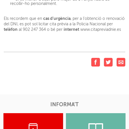
recollir-ho personalment.
cas d'urgència
Els recordem que en
, per a l'obtenció o renovació
del DNI, es pot sol licitar cita prèvia a la Policia Nacional per
telèfon
internet
al 902 247 364 o bé per
www.citapreviadnie.es
INFORMA'T