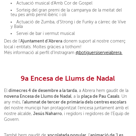
Actuació musical d'Amb Cor de Gospel
Sorteig del gran premi de la campanya de la meitat del
teu pes amb pernil ibèric i oli
Actuació de Zumba, d’Strong i de Funky a càrrec de Vive
y Baila
Servei de bar i vermut musical
Ajuntament d’Abrera
Des de l’
donem suport al nostre comerç
local i entitats. Moltes gràcies a tothom!
Més informació al perfil d’Instragram
@botiguersiserveiabrera.
9a Encesa de Llums de Nadal
dimecres 4 de desembre a la tarda
El
, a Abrera hem gaudit de la
novena Encesa de Llums de Nadal
plaça de Pau Casals
, a la
. Un
’alumnat de tercer de primària dels centres escolars
any més, l
del nostre municipi han protagonitzat l’encesa juntament amb el
Jesús Naharro
nostre alcalde,
, i regidors i regidores de l’Equip de
Govern.
xocolatada popular
animació de ‘Les
També hem gaudit de
, l’