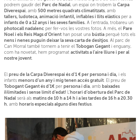
Parc de Nadal
Carpa
podrem gaudir del
, un espai on trobem la
Diverespai
500 metres quadrats climatitzats
, amb
, amb
tallers, ludoteca, animació infantil, inflables i llits elàstics
per a
infants de 0 a 12 anys i les seves famílies.
A l’entrada, trobareu un
photocall nadalenc
Pare
per fer-vos les vostres fotos. A més, el
Noel i els Reis Mags d’Orient
bústia
han posat una
perquè tots els
nens i nenes puguin deixar la seva carta de desitjos
. Al parc de
Tobogan Gegant
Can Morral també tornem a tenir el
i enguany,
activitats a l’aire lliure i per al
com ha novetat, hem programat
nostre jovent
.
preu de la Carpa Diverespai és d’1 € per persona i dia,
El
i els
menors d’un any i mig tenen accés gratuït
infants
. El preu de
Tobogant Gegant és d’1€
persona i dia
baixades
per
, amb
il·limitades i sense límit d’edat!
horari d’obertura del Parc de
L’
Nadal
matins de 10 h a 14 h i a les tardes de 16 h a 20.30
serà als
h
horaris especials alguns dies festius
, amb
.