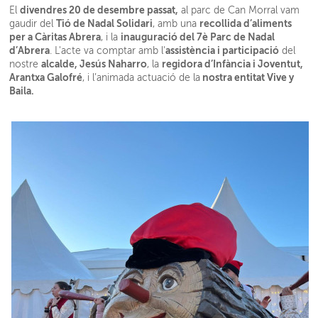
divendres 20 de desembre passat,
El
al parc de Can Morral vam
Tió de Nadal Solidari
recollida d’aliments
gaudir del
, amb una
per a Càritas Abrera
inauguració del 7è Parc de Nadal
, i la
d’Abrera
assistència i participació
. L'acte va comptar amb l'
del
alcalde, Jesús Naharro
regidora d’Infància i Joventut,
nostre
, la
Arantxa Galofré
nostra entitat Vive y
, i l’animada actuació de la
Baila.