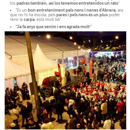
padres también,
así los tenemos entretenidos un rato
los
"
bon entreteniment pels nens i nenes d'Abrera;
"És un
ara
pares i pels nens és un plus
que no hi ha escola, pels
poder
carpa
tenir la
, està molt bé"
"Ja fa anys que venim i ens agrada molt
!"