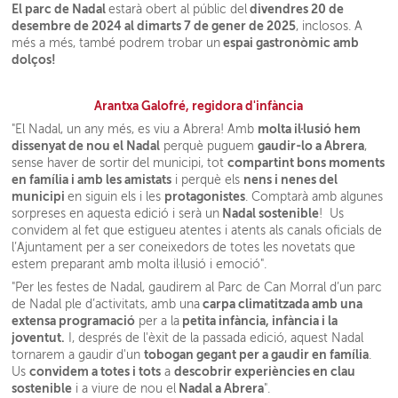
El parc de Nadal
divendres 20 de
estarà obert al públic del
desembre de 2024 al dimarts 7 de gener de 2025
, inclosos. A
espai gastronòmic amb
més a més, també podrem trobar un
dolços!
Arantxa Galofré, regidora d'infància
molta il·lusió hem
"El Nadal, un any més, es viu a Abrera! Amb
dissenyat de nou el Nadal
gaudir-lo a Abrera
perquè puguem
,
compartint bons moments
sense haver de sortir del municipi, tot
en família i amb les amistats
nens i nenes del
i perquè els
municipi
protagonistes
en siguin els i les
. Comptarà amb algunes
Nadal sostenible
sorpreses en aquesta edició i serà un
! Us
convidem al fet que estigueu atentes i atents als canals oficials de
l’Ajuntament per a ser coneixedors de totes les novetats que
estem preparant amb molta il·lusió i emoció".
"Per les festes de Nadal, gaudirem al Parc de Can Morral d’un parc
carpa climatitzada amb una
de Nadal ple d’activitats, amb una
extensa programació
petita infància, infància i la
per a la
joventut.
I, després de l'èxit de la passada edició, aquest Nadal
tobogan gegant per a gaudir en família
tornarem a gaudir d'un
.
convidem a totes i tots
descobrir experiències en clau
Us
a
sostenible
Nadal a Abrera
i a viure de nou el
".