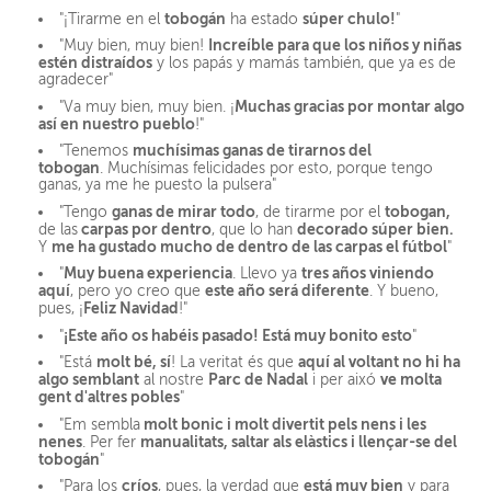
tobogán
súper chulo!
"¡Tirarme en el
ha estado
"
Increíble para que los niños y niñas
"Muy bien, muy bien!
estén distraídos
y los papás y mamás también, que ya es de
agradecer"
Muchas gracias por montar algo
"Va muy bien, muy bien. ¡
así en nuestro pueblo
!"
muchísimas ganas de tirarnos del
"Tenemos
tobogan
. Muchísimas felicidades por esto, porque tengo
ganas, ya me he puesto la pulsera"
ganas de mirar todo
tobogan,
"Tengo
, de tirarme por el
carpas por dentro
decorado súper bien.
de las
, que lo han
me ha gustado mucho de dentro de las carpas el fútbol
Y
"
Muy buena experiencia
tres años viniendo
"
. Llevo ya
aquí
este año será diferente
, pero yo creo que
. Y bueno,
Feliz Navidad
pues, ¡
!"
¡Este año os habéis pasado! Está muy bonito esto
"
"
molt bé, sí
aquí al voltant no hi ha
"Está
! La veritat és que
algo semblant
Parc de Nadal
ve molta
al nostre
i per aixó
gent d'altres pobles
"
molt bonic i molt divertit pels nens i les
"Em sembla
nenes
manualitats, saltar als elàstics i llençar-se del
. Per fer
tobogán
"
críos
está muy bien
"Para los
, pues, la verdad que
y para