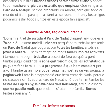
buenos deseos para finalizar el año
desearnos nuestros
y sobre
mucha energía
para este año que empieza
todo
. Que vengan al
Parc de Nadal
que hemos preparado en Abrera, para que todo el
mundo disfrute, para que las familias se reencuentren y los amigos
podamos estar todos juntos en esta época tan especial".
Arantxa Galofré, regidora d'Infància
tret de sortida al Parc de Nadal
"Donem el
d'aquest any, que és el
7a edició.
molt il·lusionats
I estem
perquè hem treballat per tenir
Parc de Nadal
totes les famílies
un
que pugui acollir
, a tots els
joves d'Abrera.
tallers, moltes activitats
I l'hem carregat de molts
,
treballar
i també hem pogut
a l'espai de fora perquè la gent
zona gastronòmica
activitats que
també pugui gaudir de la
, de les
puguem fer a fora
programació que hem establert
i tota la
per
xarxes socials
això. I també us animo a poder seguir les nostres
, la
pàgina web
i tota la programació que hem creat de Nadal perquè
no s'acaba només aquí al Parc de Nadal, sinó que tenim també les
festes de Cap d'Any
cavalcada dels Reis Mags
, la
, així que espero
gaudiu molt
Bones
que ho
, que podeu disfrutar amb família.
festes i bon any!"
.
Famílies i infants assistents