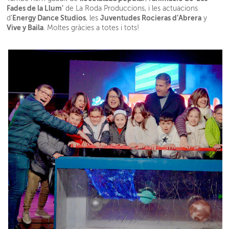
Fades de la Llum’
de La Roda Produccions, i les actuacions
Energy Dance Studios
Juventudes Rocieras d’Abrera
d’
, les
y
Vive y Baila
. Moltes gràcies a totes i tots!