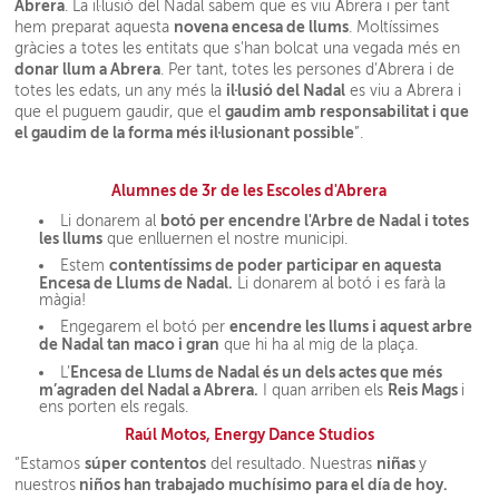
Abrera
. La il·lusió del Nadal sabem que es viu Abrera i per tant
novena encesa de llums
hem preparat aquesta
. Moltíssimes
gràcies a totes les entitats que s'han bolcat una vegada més en
donar llum a Abrera
. Per tant, totes les persones d’Abrera i de
il·lusió del Nadal
totes les edats, un any més la
es viu a Abrera i
gaudim amb responsabilitat i que
que el puguem gaudir, que el
el gaudim de la forma més il·lusionant possible
”.
Alumnes de 3r de les Escoles d'Abrera
botó per encendre l'Arbre de Nadal i totes
Li donarem al
les llums
que enlluernen el nostre municipi.
contentíssims de poder participar en aquesta
Estem
Encesa de Llums de Nadal.
Li donarem al botó i es farà la
màgia!
encendre les llums i aquest arbre
Engegarem el botó per
de Nadal tan maco i gran
que hi ha al mig de la plaça.
Encesa de Llums de Nadal és un dels actes que més
L’
m’agraden del Nadal a Abrera.
Reis Mags
I quan arriben els
i
ens porten els regals.
Raúl Motos, Energy Dance Studios
súper contentos
niñas
“Estamos
del resultado. Nuestras
y
niños han trabajado muchísimo para el día de hoy.
nuestros