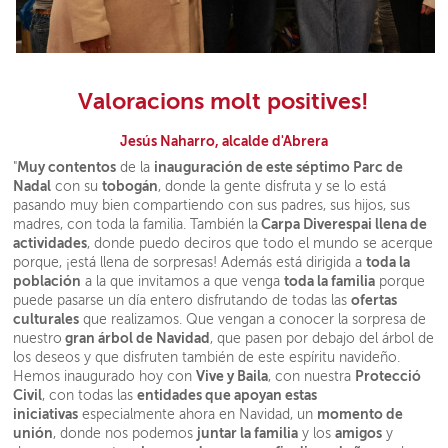
Valoracions molt positives!
Jesús Naharro, alcalde d'Abrera
Muy contentos
inauguración de este séptimo Parc de
"
de la
Nadal
tobogán
con su
, donde la gente disfruta y se lo está
pasando muy bien compartiendo con sus padres, sus hijos, sus
Carpa Diverespai llena de
madres, con toda la familia. También la
actividades
, donde puedo deciros que todo el mundo se acerque
toda la
porque, ¡está llena de sorpresas! Además está dirigida a
población
toda la familia
a la que invitamos a que venga
porque
ofertas
puede pasarse un día entero disfrutando de todas las
culturales
que realizamos. Que vengan a conocer la sorpresa de
gran árbol de Navidad
nuestro
, que pasen por debajo del árbol de
los deseos y que disfruten también de este espíritu navideño.
Vive y Baila
Protecció
Hemos inaugurado hoy con
, con nuestra
Civil
entidades que apoyan estas
, con todas las
iniciativas
momento de
especialmente ahora en Navidad, un
unión
juntar la familia
amigos
, donde nos podemos
y los
y