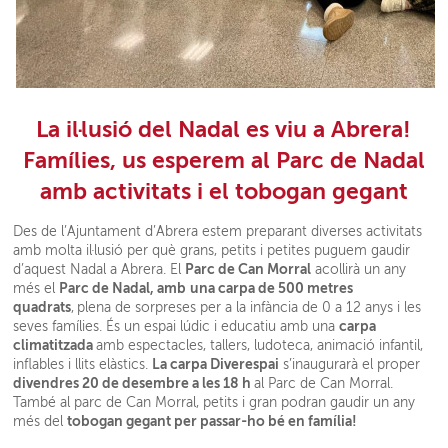
La il·lusió del Nadal es viu a Abrera!
Famílies, us esperem al Parc de Nadal
amb activitats i el tobogan gegant
Des de l’Ajuntament d’Abrera estem preparant diverses activitats
amb molta il·lusió per què grans, petits i petites puguem gaudir
Parc de Can Morral
d’aquest Nadal a Abrera. El
acollirà un any
Parc de Nadal, amb
una carpa de 500 metres
més el
quadrats
,
plena de sorpreses per a la infància de 0 a 12 anys i les
carpa
seves famílies. És un espai lúdic i educatiu amb una
climatitzada
amb espectacles, tallers, ludoteca, animació infantil,
La carpa Diverespai
inflables i llits elàstics.
s’inaugurarà el proper
divendres 20 de desembre a les 18 h
al Parc de Can Morral.
També al parc de Can Morral, petits i gran podran gaudir un any
tobogan gegant per passar-ho bé en família!
més del