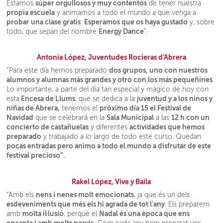
súper orgullosos y muy contentos
Estamos
de tener nuestra
propia escuela
y animamos a todo el mundo a que venga a
probar una clase gratis
Esperamos que os haya gustado
.
y, sobre
Energy Dance
todo, que sepan del nombre
".
Antonia López, Juventudes Rocieras d'Abrera
dos grupos, uno con nuestros
“Para este día hemos preparado
alumnos y alumnas más grandes y otro con los más pequeñines
.
Lo importante, a parte del día tan especial y mágico de hoy con
Encesa de Llums
juventud y a los ninos y
esta
, que se dedica a la
niñas de Abrera,
próximo día 15 el Festival de
tenemos el
Navidad
Sala Municipal
12 h con un
que se celebrará en la
a las
concierto de castañuelas
actividades que hemos
y diferentes
preparado
y trabajado a lo largo de todo este curso. Quedan
pocas entradas pero animo a todo el mundo a disfrutar de este
festival precioso”.
Rakel López, Vive y Baila
nens i nenes molt emocionats
“Amb els
, ja que és un dels
esdeveniments que més els hi agrada de tot l'any
. Els preparem
molta il·lusió
Nadal és una època que ens
amb
, perquè el
encanta i amb molts nervis.