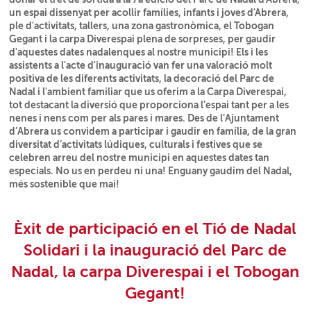
un espai dissenyat per acollir famílies, infants i joves d'Abrera,
ple d'activitats, tallers, una zona gastronòmica, el Tobogan
Gegant i la carpa Diverespai plena de sorpreses, per gaudir
d'aquestes dates nadalenques al nostre municipi! Els i les
assistents a l'acte d'inauguració van fer una valoració molt
positiva de les diferents activitats, la decoració del Parc de
Nadal i l'ambient familiar que us oferim a la Carpa Diverespai,
tot destacant la diversió que proporciona l'espai tant per a les
nenes i nens com per als pares i mares. Des de l’Ajuntament
d’Abrera us convidem a participar i gaudir en família, de la gran
diversitat d’activitats lúdiques, culturals i festives que se
celebren arreu del nostre municipi en aquestes dates tan
especials. No us en perdeu ni una! Enguany gaudim del Nadal,
més sostenible que mai!
Èxit de participació en el Tió de Nadal
Solidari i la inauguració del Parc de
Nadal, la carpa Diverespai i el Tobogan
Gegant!