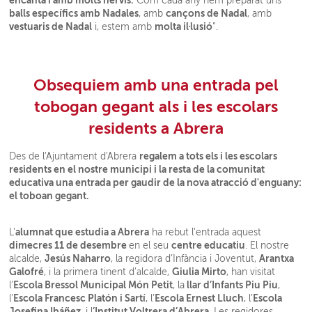
Com cada any hem preparat uns
balls específics amb Nadales
cançons de Nadal
, amb
, amb
vestuaris de Nadal
molta il·lusió
i, estem amb
”.
Obsequiem amb una entrada pel
tobogan gegant als i les escolars
residents a Abrera
regalem a tots els i les escolars
Des de l'Ajuntament d'Abrera
residents en el nostre municipi i la resta de la comunitat
educativa una entrada per gaudir de la nova atracció d'enguany:
el toboan gegant.
alumnat que estudia a Abrera
L'
ha rebut l'entrada aquest
dimecres 11 de desembre
centre educatiu
en el seu
. El nostre
Jesús Naharro
Arantxa
alcalde,
, la regidora d’Infància i Joventut,
Galofré
Giulia Mirto
, i la primera tinent d’alcalde,
, han visitat
Escola Bressol Municipal Món Petit
llar d’Infants Piu Piu
l’
, la
,
Escola Francesc Platón i Sartí
Escola Ernest Lluch
Escola
l’
, l’
, l’
Josefina Ibáñez
’Institut Voltrera d’Abrera
, i l
. Les regidores