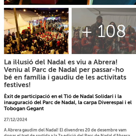
+ 108
La il·lusió del Nadal es viu a Abrera!
Veniu al Parc de Nadal per passar-ho
bé en família i gaudiu de les activitats
festives!
Èxit de participació en el Tió de Nadal Solidari i la
inauguració del Parc de Nadal, la carpa Diverespai i el
Tobogan Gegant
27/12/2024
A Abrera gaudim del Nadal! El divendres 20 de desembre vam
donar el tret de sortida a la 7a edició del Parc de Nadal d'Abrera,