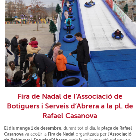
Fira de Nadal de l'Associació de
Botiguers i Serveis d’Abrera a la pl. de
Rafael Casanova
El diumenge 1 de desembre
plaça de Rafael
, durant tot el dia, la
Casanova
Fira de Nadal
Associació
va acollir la
organitzada per l’