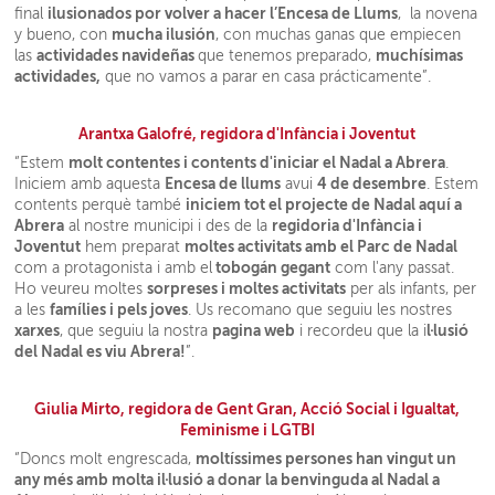
ilusionados por volver a hacer l’Encesa de Llums
final
, la novena
mucha ilusión
y bueno, con
, con muchas ganas que empiecen
actividades navideñas
muchísimas
las
que tenemos preparado,
actividades,
que no vamos a parar en casa prácticamente”.
Arantxa Galofré, regidora d'Infància i Joventut
molt contentes i contents d'iniciar el Nadal a Abrera
“Estem
.
Encesa de llums
4 de desembre
Iniciem amb aquesta
avui
. Estem
iniciem tot el projecte de Nadal aquí a
contents perquè també
Abrera
regidoria d'Infància i
al nostre municipi i des de la
Joventut
moltes activitats amb el Parc de Nadal
hem preparat
tobogán gegant
com a protagonista i amb el
com l'any passat.
sorpreses i moltes activitats
Ho veureu moltes
per als infants, per
famílies i pels joves
a les
. Us recomano que seguiu les nostres
xarxes
pagina web
l·lusió
, que seguiu la nostra
i recordeu que la i
del Nadal es viu Abrera!
”.
Giulia Mirto, regidora de Gent Gran, Acció Social i Igualtat,
Feminisme i LGTBI
moltíssimes persones han vingut un
“Doncs molt engrescada,
any més amb molta il·lusió a donar la benvinguda al Nadal a