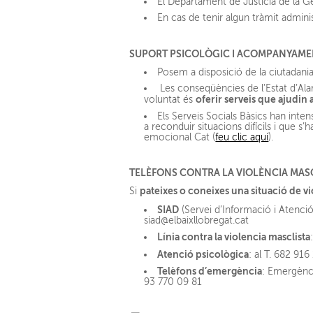
El Departament de Justícia de la G
En cas de tenir algun tràmit admini
SUPORT PSICOLÒGIC I ACOMPANYAMEN
Posem a disposició de la ciutadani
Les conseqüències de l’Estat d’Alar
oferir serveis que ajudin a
voluntat és
Els Serveis Socials Bàsics han intens
a reconduir situacions difícils i que 
emocional Cat (
feu clic aquí
).
TELÈFONS CONTRA LA VIOLÈNCIA MAS
pateixes o coneixes una situació de vi
Si
SIAD
(Servei d’Informació i Atenció 
siad@elbaixllobregat.cat
Línia contra la violencia masclista
Atenció psicològica
: al T. 682 91
Telèfons d’emergència
: Emergènci
93 770 09 81