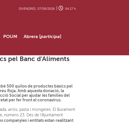
|
DIVENDRES, 07/08/2026
04:17 h
POUM
Abrera [
participa
]
cs pel Banc d'Aliments
rebé 500 quilos de productes bàsics pel
reu Roja. Amb aquesta donació, la
ió Social per ajudar les famílies del
etat per fer front el coronavirus.
ada, arròs, pasta i mongetes. El lliurament
ume, número 23. Des de l'Ajuntament
 companyies i entitats estan realitzant