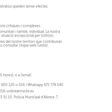
istratius queden sense efectes.
ons crítiques i complexes.
munitari i també, individual. La nostra
una situació excepcional per tothom.
veis del nostre territori que contribuiran
eu consultar l'espai web Gestió
 hores), o a l’email:
00 900 120 o 016 i Whatsapp 671 778 540
016-online@mscbs.es
 51 10. Policia Municipal d’Abrera. T.