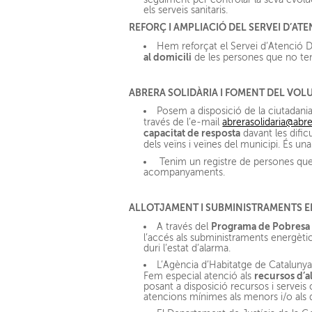
els serveis sanitaris.
REFORÇ I AMPLIACIÓ DEL SERVEI D’ATE
Hem reforçat el Servei d’Atenció Do
al domicili
de les persones que no ten
ABRERA SOLIDÀRIA I FOMENT DEL VOL
Posem a disposició de la ciutadania 
través de l’e-mail
abrerasolidaria@abr
capacitat de resposta
davant les dificu
dels veïns i veïnes del municipi. És un
Tenim un registre de persones que 
acompanyaments.
ALLOTJAMENT I SUBMINISTRAMENTS E
Programa de Pobresa 
A través del
l’accés als subministraments energèt
duri l’estat d’alarma.
L’Agència d’Habitatge de Cataluny
recursos d’a
Fem especial atenció als
posant a disposició recursos i serveis 
atencions mínimes als menors i/o als