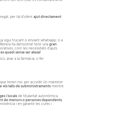
ajut directament
egat, per tal d’oferir
 ja sigui trucant o enviant whatsapp; o a
gran
 i Abrera ha demostrat tenir una
boratives, com les necessitats d’ajuts
 es quedi sense ser atesa!
cs, anar a la farmàcia, o fer
que tenen risc per accedir i/o mantenir
r els talls de subministraments
mentre
es i locals
de titularitat autonòmica.
t de menors o persones dependents
,
vivència i en garantir les cures i