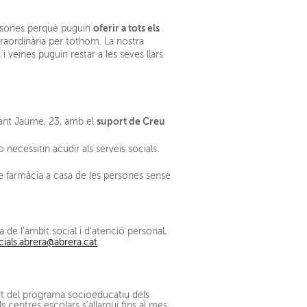
oferir a tots els
ersones perquè puguin
traordinària per tothom. La nostra
i veïnes puguin restar a les seves llars
suport de Creu
Sant Jaume, 23, amb el
o necessitin acudir als serveis socials
e farmàcia a casa de les persones sense
de l’àmbit social i d’atenció personal,
cials.abrera@abrera.cat
.
t del programa socioeducatiu dels
s centres escolars s’allargui fins al mes