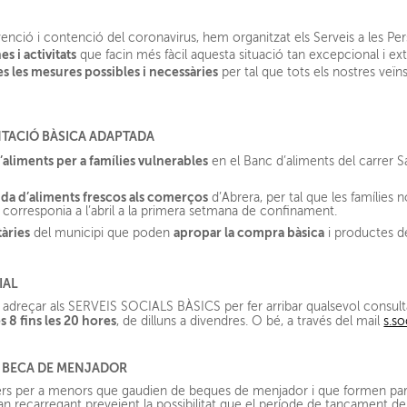
venció i contenció del coronavirus, hem organitzat els Serveis a les P
s i activitats
que facin més fàcil aquesta situació tan excepcional i ex
s les mesures possibles i necessàries
per tal que tots els nostres veïns 
NTACIÓ BÀSICA ADAPTADA
’aliments per a famílies vulnerables
en el Banc d’aliments del carrer 
ida d’aliments frescos als comerços
d’Abrera, per tal que les famílies n
corresponia a l’abril a la primera setmana de confinament.
tàries
apropar la compra bàsica
del municipi que poden
i productes d
IAL
i adreçar als SERVEIS SOCIALS BÀSICS per fer arribar qualsevol consulta 
s 8 fins les 20 hores
, de dilluns a divendres. O bé, a través del mail
s.so
 BECA DE MENJADOR
rs per a menors que gaudien de beques de menjador i que formen par
tan recarregant preveient la possibilitat que el període de tancament del