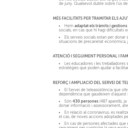
de juny. Qualsevol dubte sobre l’ús d
MÉS FACILITATS PER TRAMITAR ELS AJ
adaptat els tràmits i gestions
Hem
socials, en cas que hi hagi dificultat
Els serveis socials estan per donar
situacions de precarietat econòmica, j
ATENCIÓ I SEGUIMENT PERSONAL I FAM
Les educadores i les treballadores s
estratègies que poden ajudar a facilitar
REFORÇ I AMPLIACIÓ DEL SERVEI DE TE
El Servei de teleassistència que of
dependència que gaudeixen d’aquest s
430 persones
Són
(487 aparells, j
donar informació i assessorament, ate
En relació al coronavirus, es realit
el cas, de noves accions adoptades per
En cas de persones afectades que no
seguiment per controlar la seva evolu