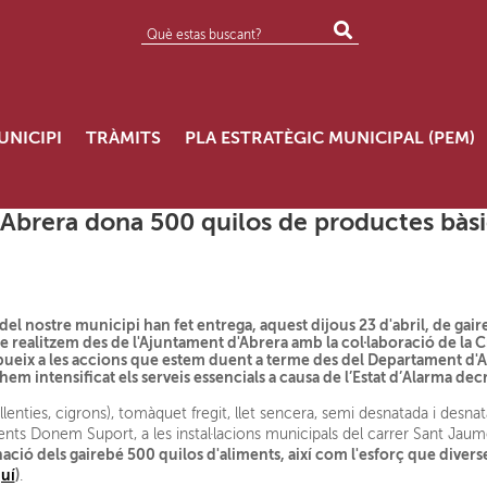
UNICIPI
TRÀMITS
PLA ESTRATÈGIC MUNICIPAL (PEM)
'Abrera dona 500 quilos de productes bàsi
el nostre municipi han fet entrega, aquest dijous 23 d'abril, de gai
realitzem des de l'Ajuntament d'Abrera amb la col·laboració de la C
ueix a les accions que estem duent a terme des del Departament d'Acc
m intensificat els serveis essencials a causa de l’Estat d’Alarma decr
lenties, cigrons), tomàquet fregit, llet sencera, semi desnatada i desnat
iments Donem Suport, a les instal·lacions municipals del carrer Sant Ja
ió dels gairebé 500 quilos d'aliments, així com l'esforç que diverses
quí
)
.