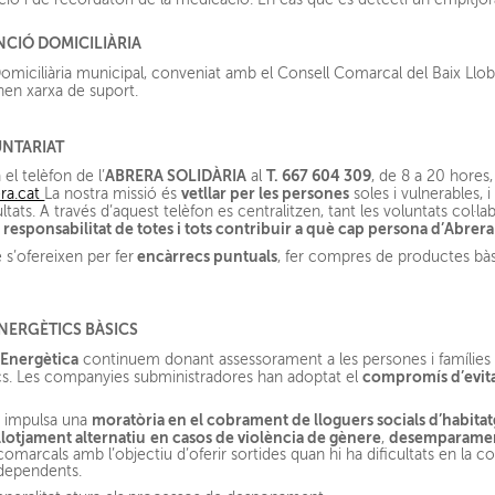
NCIÓ DOMICILIÀRIA
miciliària municipal, conveniat amb el Consell Comarcal del Baix Llobr
en xarxa de suport.
UNTARIAT
ABRERA SOLIDÀRIA
T. 667 604 309
el telèfon de l’
al
, de 8 a 20 hores,
vetllar per les persones
era.cat
La nostra missió és
soles i vulnerables,
ltats. A través d’aquest telèfon es centralitzen, tant les voluntats col·la
responsabilitat de totes i tots contribuir a què cap persona d’Abrera
a
encàrrecs puntuals
s’ofereixen per fer
, fer compres de productes bàsi
NERGÈTICS BÀSICS
Energètica
continuem donant assessorament a les persones i famílies 
compromís d’evita
ics. Les companyies subministradores han adoptat el
moratòria en el cobrament de lloguers socials d’habitatg
a impulsa una
llotjament alternatiu
en casos de violència de gènere
desemparamen
,
comarcals amb l’objectiu d’oferir sortides quan hi ha dificultats en la con
 dependents.