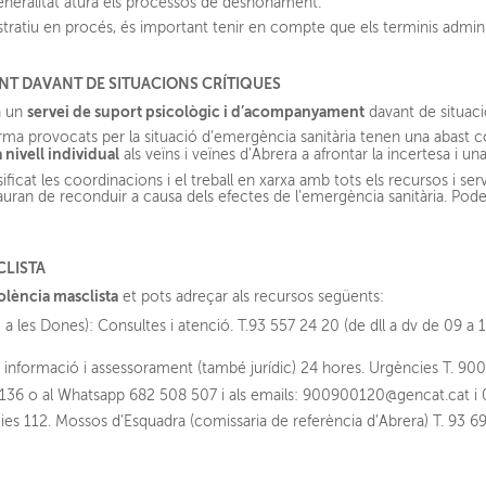
eneralitat atura els processos de desnonament.
stratiu en procés, és important tenir en compte que els terminis admin
T DAVANT DE SITUACIONS CRÍTIQUES
servei de suport psicològic i d’acompanyament
a un
davant de situaci
ma provocats per la situació d’emergència sanitària tenen una abast co
 nivell individual
als veïns i veïnes d’Abrera a afrontar la incertesa i 
ificat les coordinacions i el treball en xarxa amb tots els recursos i ser
s’hauran de reconduir a causa dels efectes de l’emergència sanitària. Pod
CLISTA
olència masclista
et pots adreçar als recursos següents:
a les Dones): Consultes i atenció. T.93 557 24 20 (de dll a dv de 09 a 15
: informació i assessorament (també jurídic) 24 hores. Urgències T. 9
6 136 o al Whatsapp 682 508 507 i als emails: 900900120@gencat.cat i
es 112. Mossos d’Esquadra (comissaria de referència d’Abrera) T. 93 693