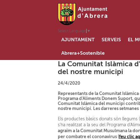
Select Language
▼
AJUNTAMENT
SERVEIS
EL M
Abrera+Sostenible
La Comunitat Islàmica d
del nostre municipi
24/4/2020
Representants de la Comunitat Islàmica d
Programa d'Aliments Donem Suport, que 
Comunitat Islàmica del municipi contrib
nostre municipi. Les darreres setmanes he
Els productes bàsics donats són llegums (l
s'ha realitzat a la seu del Programa d'Al
agraïm a la Comunitat Musulmana la donac
per combatre el coronavirus (
feu clic a