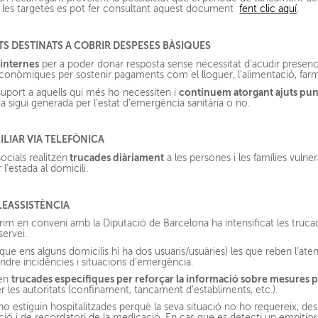
e les targetes es pot fer consultant aquest document
fent clic aquí
.
UTS DESTINATS A COBRIR DESPESES BÀSIQUES
 internes
per a poder donar resposta sense necessitat d’acudir presenc
s econòmiques per sostenir pagaments com el lloguer, l’alimentació, farm
continuem atorgant ajuts pun
 suport a aquells qui més ho necessiten i
a sigui generada per l’estat d’emergència sanitària o no.
ILIAR VIA TELEFÒNICA
trucades diàriament
ocials realitzen
a les persones i les famílies vulne
 l’estada al domicili.
LEASSISTÈNCIA
erim en conveni amb la Diputació de Barcelona ha intensificat les truc
ervei.
a que ens alguns domicilis hi ha dos usuaris/usuàries) les que reben l’a
ndre incidències i situacions d’emergència.
trucades específiques per reforçar la informació sobre mesures 
zen
 les autoritats (confinament, tancament d’establiments, etc.).
 estiguin hospitalitzades perquè la seva situació no ho requereix, des
ció i de recordatori de la medicació. En cas que es detecti un empitj