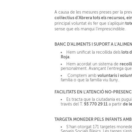
A causa de les mesures preses per la pre
col·lectius d’Abrera tots els recursos, eine
tote
principal voluntat és fer que s’apliquin
sense que els manqui l’imprescindible.
BANC D’ALIMENTS I SUPORT A L’ALIME
lots d
Hem unificat la recollida dels
Roja
.
recoll
Hem acordat un sistema de
personalment. Avançant l’entrega que 
voluntaris i volun
Comptem amb
família o que la família viu lluny.
FACILITATS EN L’ATENCIÓ NO-PRESENC
Es tracta que la ciutadania es pugu
93 770 29 11
de le
través del T.
a partir
TARGETA MONEDER PELS INFANTS AMB
S'han otorgat 171 targetes monede
Serveis Socials Bàsics. Les targes s'es