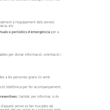
ialment a l’equipament dels serveis
àcia, etc
tuals o periòdics d’emergència
per a
rables per donar informació, orientació i
ades a les persones grans i/o amb
tenció telefònica per fer acompanyament,
preventives
i també, per informar, si és
 d’aquest servei es fan trucades de
orament del seu estat es contactarà amb