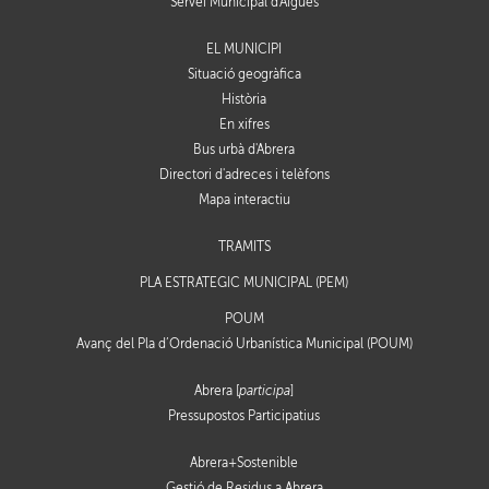
Servei Municipal d'Aigües
EL MUNICIPI
Situació geogràfica
Història
En xifres
Bus urbà d'Abrera
Directori d'adreces i telèfons
Mapa interactiu
TRÀMITS
PLA ESTRATÈGIC MUNICIPAL (PEM)
POUM
Avanç del Pla d’Ordenació Urbanística Municipal (POUM)
Abrera [
participa
]
Pressupostos Participatius
Abrera+Sostenible
Gestió de Residus a Abrera