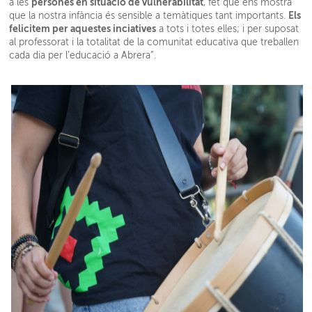
persones en situació de vulnerabilitat
a les
, fet que ens mostra
Els
que la nostra infància és sensible a temàtiques tant importants.
felicitem per aquestes inciatives
a tots i totes elles; i per suposat
al professorat i la totalitat de la comunitat educativa que treballen
cada dia per l’educació a Abrera”.