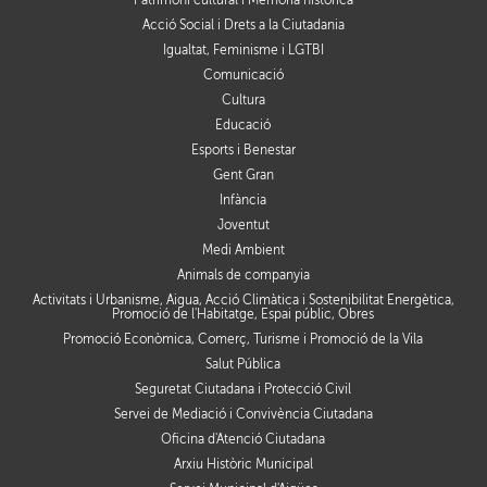
Patrimoni cultural i Memòria històrica
Acció Social i Drets a la Ciutadania
Igualtat, Feminisme i LGTBI
Comunicació
Cultura
Educació
Esports i Benestar
Gent Gran
Infància
Joventut
Medi Ambient
Animals de companyia
Activitats i Urbanisme, Aigua, Acció Climàtica i Sostenibilitat Energètica,
Promoció de l'Habitatge, Espai públic, Obres
Promoció Econòmica, Comerç, Turisme i Promoció de la Vila
Salut Pública
Seguretat Ciutadana i Protecció Civil
Servei de Mediació i Convivència Ciutadana
Oficina d'Atenció Ciutadana
Arxiu Històric Municipal