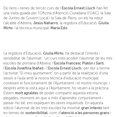
Escola Ernest Lluch
Els nens i nenes de tercer curs de l'
han fet
una visita guiada per l’Oficina d’Atenció Ciutadana (l’OAC), la Sala
de Juntes de Govern Local i la Sala de Plens, on els ha rebut
Jesús Naharro
Giulia
l’alcalde d’Abrera,
, la regidora d'Educació,
Mirto
Maria Edo
i la tècnica municipal,
.
Giulia Mirto
La regidora d'Educació,
, ha destacat l'interès i
sensibilitat de l'alumnat: “un curs més acollim l’alumnat de les tres
Escola Francesc Platón i Sartí
escoles de primària d’Abrera: l’
,
Escola Josefina Ibáñez
Escola Ernest Lluch
l’
i l’
; per dur a terme
l’activitat “El meu ajuntament” on a partir de la realització d’una
sessió a l’aula amb la nostra tècnica d’educació municipal
coneixen el funcionament de l’Ajuntament i el nostre municipi; i
després amb la visita aquí a l’Ajuntament, ho veuen a la pràctica.
molt agraïdes
Estem
de poder compartir aquesta estona
plegades, moment en que a més d’aprendre conjuntament i
passar-ho bé, ens expliquen les seves inquietuds. En aquesta
gran interès
edició l’alumnat de les tres escoles ha mostrat
tant
sostenibilitat
atenció a les persones grans
en temes de
, com d’
i