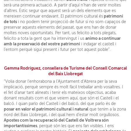
serà una primera actuació. A partir d’aquí n’han de venir moltes
d’altres. Estic segur que aquest serà un dels elements que es
patrimoni
mereixen continuar endavant. El patrimoni cultural és
de tots
i no podem tenir projecció de futur si no som capaços de
preservar aquests elements del passat, que ens han de donar
moltes noves oportunitats. Per tant, us felicito a tots plegats,
animo a continuar
felicito a tota la gent que ha intervingut i us
amb la preservació del vostre patrimoni
i indagar el castell i
l’entorn perquè sigui present i futur per tot aquest poble”.
Gemma Rodríguez, consellera de Turisme del Consell Comarcal
del Baix Llobregat
“Volia donar l’enhorabona a l’Ajuntament d’Abrera per la seva
implicació, perquè sempre és molt fàcil treballar amb vosaltres. I
el fet d’anar tant alineats i tenir els mateixos objectius, acaba
donant resultats com el que veiem aquí, que són el Castell i el
balcó. I quan parlo del Castell i del balcó, del que parlo és de
posar en valor el patrimoni cultural i natural
que tenim a la zona
nord del Baix Llobregat, i del qual hem d’estar molt orgullosos.
Apostes com la recuperació del Castell de Voltrera són
importantíssimes
, perquè són les que ens fan visibles. I ens