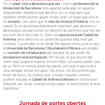
plaer com a abrerenca que sóc
professora de la
“És un
i com a
Universitat de Barcelona
, està aquesta tarda aquí, en aquesta
vista/mirador fantàstica que des d’on sóc jo veig, però que
vosaltres també podreu gaudir-la ben aviat. Un espai que avui és
mirador
més de mil anys d’història
un
, cert, però que té
i era un
castell. És un dia extraordinàriament important pels abrerencs i
abrerenques perquè sumen un element de patrimoni que fins ara
època nova pel Castell de
era molt difícil d’accedir-hi. Obre una
Voltrera
, però alhora és un castell del qual ens falta molt per
conèixer. Cal estudiar-lo en detall. Per aquest motiu, ja fa un any,
Universitat de Barcelona i l’Ajuntament d’Abrera
la
van establir
conveni de col·laboració
un
per estudiar-lo, per poder fer
excavacions arqueològiques
. Per tal que, el que avui en dia
veiem aquí, puguem explicar encara millor. Les parets parlen, que
dic jo. Però no només parlen les parets, sinó que el que hi ha a
sota, amagat, també ens parla. I els arxius i els documents que
tenim als arxius. De manera que, a través d’aquest conveni,
Castell de Voltrera d'Abrera
podrem estudiar el
en tota la seva
integritat, per tal de conèixer el seu paper, la seva història, la seva
trajectòria.".
Jornada de portes obertes