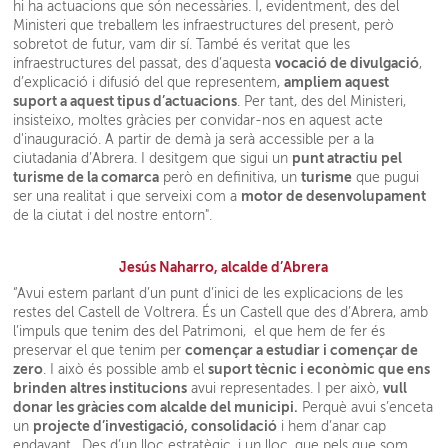
hi ha actuacions que són necessàries. I, evidentment, des del
Ministeri que treballem les infraestructures del present, però
sobretot de futur, vam dir sí. També és veritat que les
vocació de divulgació
infraestructures del passat, des d’aquesta
,
ampliem aquest
d’explicació i difusió del que representem,
suport a aquest tipus d’actuacions
. Per tant, des del Ministeri,
insisteixo, moltes gràcies per convidar-nos en aquest acte
d'inauguració. A partir de demà ja serà accessible per a la
punt atractiu pel
ciutadania d’Abrera. I desitgem que sigui un
turisme de la comarca
turisme
però en definitiva, un
que pugui
motor de desenvolupament
ser una realitat i que serveixi com a
de la ciutat i del nostre entorn".
Jesús Naharro, alcalde d’Abrera
“Avui estem parlant d’un punt d’inici de les explicacions de les
restes del Castell de Voltrera. És un Castell que des d’Abrera, amb
l’impuls que tenim des del Patrimoni, el que hem de fer és
començar a estudiar i començar de
preservar el que tenim per
zero
suport tècnic i econòmic que ens
. I això és possible amb el
brinden altres institucions
vull
avui representades. I per això,
donar les gràcies com alcalde del municipi.
Perquè avui s’enceta
projecte d’investigació, consolidació
un
i hem d’anar cap
endavant. Des d’un lloc estratègic, i un lloc, que pels que som