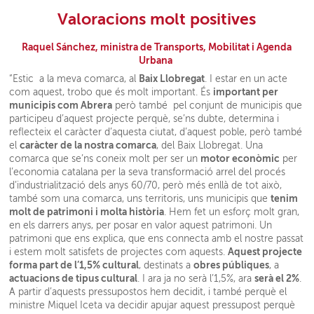
Valoracions molt positives
Raquel Sánchez, ministra de Transports, Mobilitat i Agenda
Urbana
Baix Llobregat
“Estic a la meva comarca, al
. I estar en un acte
important per
com aquest, trobo que és molt important. És
municipis com Abrera
però també pel conjunt de municipis que
participeu d’aquest projecte perquè, se’ns dubte, determina i
reflecteix el caràcter d’aquesta ciutat, d’aquest poble, però també
caràcter de la nostra comarca
el
, del Baix Llobregat. Una
motor econòmic
comarca que se’ns coneix molt per ser un
per
l’economia catalana per la seva transformació arrel del procés
d’industrialització dels anys 60/70, però més enllà de tot això,
tenim
també som una comarca, uns territoris, uns municipis que
molt de patrimoni i molta història
. Hem fet un esforç molt gran,
en els darrers anys, per posar en valor aquest patrimoni. Un
patrimoni que ens explica, que ens connecta amb el nostre passat
Aquest projecte
i estem molt satisfets de projectes com aquests.
forma part de l’1,5% cultural
obres públiques
, destinats a
, a
actuacions de tipus cultural
serà el 2%
. I ara ja no serà l’1,5%, ara
.
A partir d’aquests pressupostos hem decidit, i també perquè el
ministre Miquel Iceta va decidir apujar aquest pressupost perquè