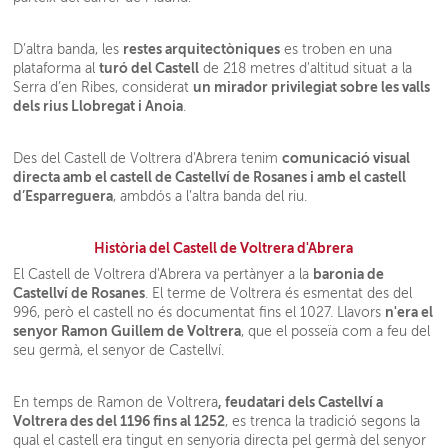
restes arquitectòniques
D’altra banda, les
es troben en una
turó del Castell
plataforma al
de 218 metres d'altitud situat a la
un mirador privilegiat sobre les valls
Serra d’en Ribes, considerat
dels rius Llobregat i Anoia
.
comunicació visual
Des del Castell de Voltrera d'Abrera tenim
directa amb el castell de Castellví de Rosanes i amb el castell
d’Esparreguera
, ambdós a l’altra banda del riu.
Història del Castell de Voltrera d'Abrera
baronia de
El Castell de Voltrera d'Abrera va pertànyer a la
Castellví de Rosanes
. El terme de Voltrera és esmentat des del
n'era el
996, però el castell no és documentat fins el 1027. Llavors
senyor Ramon Guillem de Voltrera
, que el posseïa com a feu del
seu germà, el senyor de Castellví.
, feudatari dels Castellví a
En temps de Ramon de Voltrera
Voltrera des del 1196 fins al 1252
, es trenca la tradició segons la
qual el castell era tingut en senyoria directa pel germà del senyor