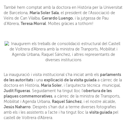
També hem comptat amb la doctora en Història per la Universitat
Maria Soler Sala
de Barcelona,
, el president de l’Associació de
Gerardo Luengo
Veïns de Can Vilalba,
, i la jutgessa de Pau
Teresa Morral
d’Abrera,
. Moltes gràcies a tothom!
parlaments
La inauguració i visita institucional s'ha iniciat amb els
de les autoritats
explicació de la visita guiada
i una
a càrrec de la
Maria Soler
doctora en Història,
, i l’arquitecta tècnica municipal,
Judit Figueras
obertura de les
. Seguidament ha tingut lloc l’
plaques commemoratives
, a càrrec de la ministra de Transports,
Raquel Sánchez
Mobilitat i Agenda Urbana,
, i el nostre alcalde,
Jesús Naharro
. Després s'han dut a terme diverses fotografies
visita guiada
amb els i les assistents a l'acte i ha tingut lloc la
pel
castell de Voltrera d'Abrera.