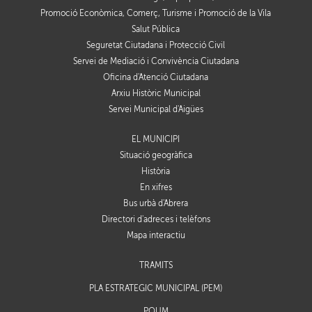
Promoció Econòmica, Comerç, Turisme i Promoció de la Vila
Salut Pública
Seguretat Ciutadana i Protecció Civil
Servei de Mediació i Convivència Ciutadana
Oficina d'Atenció Ciutadana
Arxiu Històric Municipal
Servei Municipal d'Aigües
EL MUNICIPI
Situació geogràfica
Història
En xifres
Bus urbà d'Abrera
Directori d'adreces i telèfons
Mapa interactiu
TRÀMITS
PLA ESTRATÈGIC MUNICIPAL (PEM)
POUM