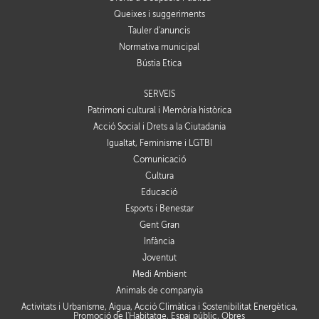
Queixes i suggeriments
Tauler d'anuncis
Normativa municipal
Bústia Ètica
SERVEIS
Patrimoni cultural i Memòria històrica
Acció Social i Drets a la Ciutadania
Igualtat, Feminisme i LGTBI
Comunicació
Cultura
Educació
Esports i Benestar
Gent Gran
Infància
Joventut
Medi Ambient
Animals de companyia
Activitats i Urbanisme, Aigua, Acció Climàtica i Sostenibilitat Energètica,
Promoció de l'Habitatge, Espai públic, Obres