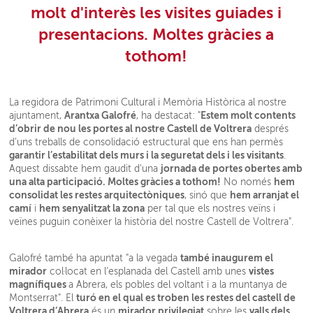
molt d'interès les visites guiades i
presentacions. Moltes gràcies a
tothom!
La regidora de Patrimoni Cultural i Memòria Històrica al nostre
Arantxa Galofré
Estem molt contents
ajuntament,
, ha destacat: "
d’obrir de nou les portes al nostre Castell de Voltrera
després
d’uns treballs de consolidació estructural que ens han permès
garantir l’estabilitat dels murs i la seguretat dels i les visitants
.
jornada de portes obertes amb
Aquest dissabte hem gaudit d'una
una alta participació. Moltes gràcies a tothom!
hem
No només
consolidat les restes arquitectòniques
hem arranjat el
, sinó que
camí
hem senyalitzat la zona
i
per tal que els nostres veïns i
veïnes puguin conèixer la història del nostre Castell de Voltrera".
també inaugurem el
Galofré també ha apuntat "a la vegada
mirador
vistes
col·locat en l’esplanada del Castell amb unes
magnífiques
a Abrera, els pobles del voltant i a la muntanya de
turó en el qual es troben les restes del castell de
Montserrat". El
Voltrera d’Abrera
mirador privilegiat
valls dels
és un
sobre les