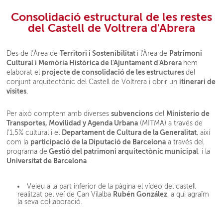
Consolidació estructural de les restes
del Castell de Voltrera d'Abrera
Territori i Sostenibilitat
Patrimoni
Des de l’Àrea de
i l'Àrea de
Cultural i Memòria Històrica de l'Ajuntament d'Abrera
hem
projecte de consolidació de les estructures
elaborat el
del
itinerari de
conjunt arquitectònic del Castell de Voltrera i obrir un
visites
.
subvencions
Ministerio de
Per això comptem amb diverses
del
Transportes, Movilidad y Agenda Urbana
(MITMA) a través de
Departament de Cultura de la Generalitat
l’1,5% cultural i el
, així
participació de la Diputació de Barcelona
com la
a través del
Gestió del patrimoni arquitectònic municipal
programa de
, i la
Universitat de Barcelona
.
Veieu a la part inferior de la pàgina el vídeo del castell
Rubén González
realitzat pel veí de Can Vilalba
, a qui agraïm
la seva col·laboració.