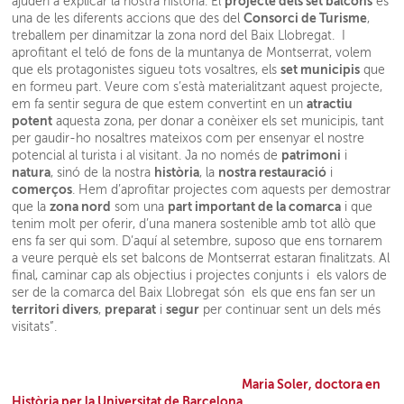
projecte dels set balcons
ajuden a explicar la nostra història. El
és
Consorci de Turisme
una de les diferents accions que des del
,
treballem per dinamitzar la zona nord del Baix Llobregat. I
aprofitant el teló de fons de la muntanya de Montserrat, volem
set municipis
que els protagonistes sigueu tots vosaltres, els
que
en formeu part. Veure com s’està materialitzant aquest projecte,
atractiu
em fa sentir segura de que estem convertint en un
potent
aquesta zona, per donar a conèixer els set municipis, tant
per gaudir-ho nosaltres mateixos com per ensenyar el nostre
patrimoni
potencial al turista i al visitant. Ja no només de
i
natura
història
nostra restauració
, sinó de la nostra
, la
i
comerços
. Hem d’aprofitar projectes com aquests per demostrar
zona nord
part important de la comarca
que la
som una
i que
tenim molt per oferir, d’una manera sostenible amb tot allò que
ens fa ser qui som. D’aquí al setembre, suposo que ens tornarem
a veure perquè els set balcons de Montserrat estaran finalitzats. Al
final, caminar cap als objectius i projectes conjunts i els valors de
ser de la comarca del Baix Llobregat són els que ens fan ser un
territori divers
preparat
segur
,
i
per continuar sent un dels més
visitats”.
Maria Soler, doctora en
Història per la Universitat de Barcelona