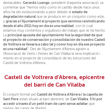
Gerardo Luengo
destacables.
, president d’aquesta associació, va
comentar que “hemos visto como el castillo desde hace unos
estado de
años ha ido evolucionando a peor debido al
degradación natural
que se produce en un conjunto como este,
gracias a l’Ajuntament el proyecto que venimos reivindicando
y
desde el año 2011 hoy en día es una realidad
, con lo cual
estamos muy contentos y orgullosos del trabajo que se ha hecho.
principal apuesta del ayuntamiento fue la seguridad de que
La
el proyecto de conservación y consolidación de nuestro Castell
de Voltrera se llevaría a cabo tal y como hoy en día ese proyecto
es una realidad
”. Des de l'Ajuntament d'Abrera agraïm a
l'Associació de Veïns i Veïnes de Can Vilalba la seva implicació i
interés en el projecte de consolidació de les estructures del
Castell de Voltrera d'Abrera.
Castell de Voltrera d'Abrera, epicentre
del barri de Can Vilalba
Castell de Voltrera d'Abrera i la capella de
El conjunt format pel
Sant Pere
Can Vilalba
S'hi pot
estan situats al barri abrerenc de
.
accedir a través d’un petit tram de camí sense asfaltar
que
parteix del carrer de Madrid.