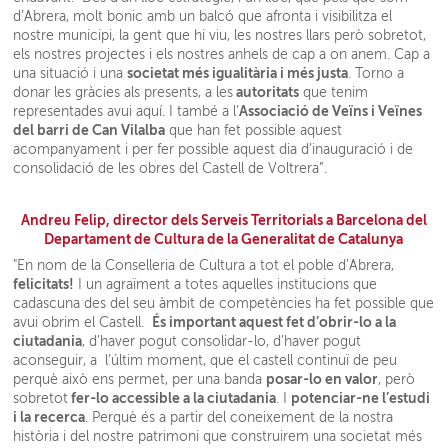
d’Abrera, molt bonic amb un balcó que afronta i visibilitza el
nostre municipi, la gent que hi viu, les nostres llars però sobretot,
els nostres projectes i els nostres anhels de cap a on anem. Cap a
societat més igualitària i més justa
una situació i una
. Torno a
autoritats
donar les gràcies als presents, a les
que tenim
Associació de Veïns i Veïnes
representades avui aquí. I també a l’
del barri de Can Vilalba
que han fet possible aquest
acompanyament i per fer possible aquest dia d’inauguració i de
consolidació de les obres del Castell de Voltrera”.
Andreu Felip, director dels Serveis Territorials a Barcelona del
Departament de Cultura de la Generalitat de Catalunya
"En nom de la Conselleria de Cultura a tot el poble d’Abrera,
felicitats!
I un agraïment a totes aquelles institucions que
cadascuna des del seu àmbit de competències ha fet possible que
És important aquest fet d’obrir-lo a la
avui obrim el Castell.
ciutadania
, d’haver pogut consolidar-lo, d’haver pogut
aconseguir, a l’últim moment, que el castell continuï de peu
posar-lo en valor
perquè això ens permet, per una banda
, però
fer-lo accessible a la ciutadania
potenciar-ne l’estudi
sobretot
. I
i la recerca
. Perquè és a partir del coneixement de la nostra
història i del nostre patrimoni que construirem una societat més