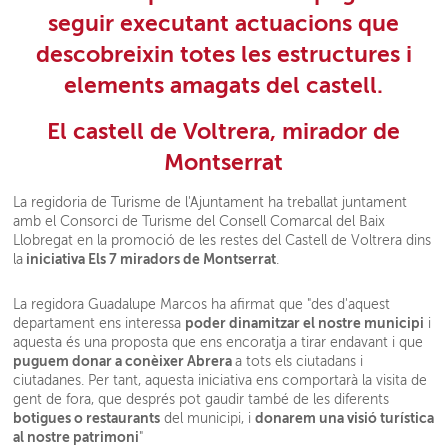
seguir executant actuacions que
descobreixin totes les estructures i
elements amagats del castell.
El castell de Voltrera, mirador de
Montserrat
La regidoria de Turisme de l'Ajuntament ha treballat juntament
amb el
Consorci de Turisme del Consell Comarcal del Baix
Llobregat
en la promoció de les restes del Castell de Voltrera dins
iniciativa Els 7 miradors de Montserrat
la
.
La regidora Guadalupe Marcos ha afirmat que "des d'aquest
poder dinamitzar el nostre municipi
departament ens interessa
i
aquesta és una proposta que ens encoratja a tirar endavant i que
puguem donar a conèixer Abrera
a tots els ciutadans i
ciutadanes. Per tant, aquesta iniciativa ens comportarà la visita de
gent de fora, que després pot gaudir també de les diferents
botigues o restaurants
donarem una visió turística
del municipi, i
al nostre patrimoni
"