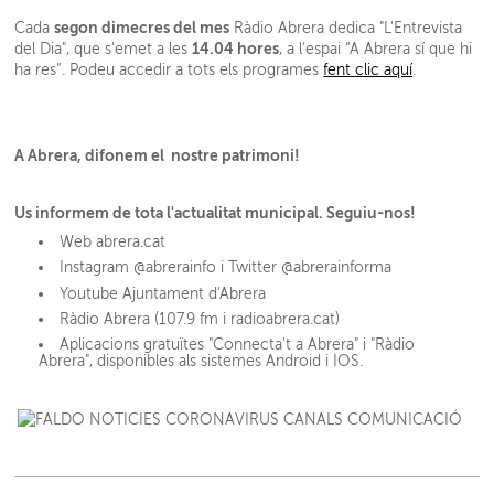
segon dimecres del mes
Cada
Ràdio Abrera dedica "L'Entrevista
14.04 hores
del Dia", que s'emet a les
, a l’espai “A Abrera sí que hi
ha res”. Podeu accedir a tots els programes
fent clic aquí
.
A Abrera, difonem el nostre patrimoni!
Us informem de tota l'actualitat municipal. Seguiu-nos!
Web abrera.cat
Instagram @abrerainfo i Twitter @abrerainforma
Youtube Ajuntament d'Abrera
Ràdio Abrera (107.9 fm i radioabrera.cat)
Aplicacions gratuïtes "Connecta't a Abrera" i "Ràdio
Abrera", disponibles als sistemes Android i IOS.