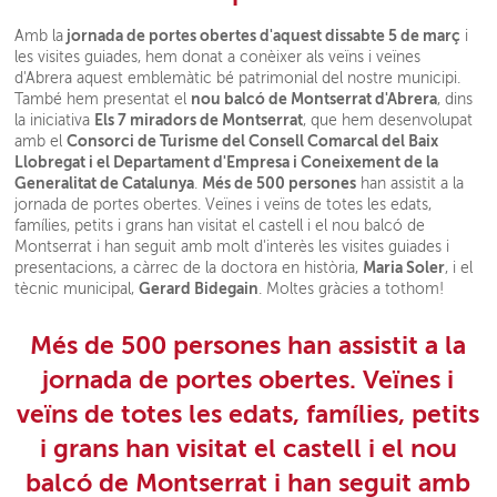
jornada de portes obertes d'aquest dissabte 5 de març
Amb la
i
les visites guiades, hem donat a conèixer als veïns i veïnes
d'Abrera aquest emblemàtic bé patrimonial del nostre municipi.
nou balcó de Montserrat d'Abrera
També hem presentat el
, dins
Els 7 miradors de Montserrat
la iniciativa
, que hem desenvolupat
Consorci de Turisme del Consell Comarcal del Baix
amb el
Llobregat i el Departament d'Empresa i Coneixement de la
Generalitat de Catalunya
Més de 500 persones
.
han assistit a la
jornada de portes obertes. Veïnes i veïns de totes les edats,
famílies, petits i grans han visitat el castell i el nou balcó de
Montserrat i han seguit amb molt d'interès les visites guiades i
Maria Soler
presentacions, a càrrec de la doctora en història,
, i el
Gerard Bidegain
tècnic municipal,
. Moltes gràcies a tothom!
Més de 500 persones
han assistit a la
jornada de portes obertes. Veïnes i
veïns de totes les edats, famílies, petits
i grans han visitat el castell i el nou
balcó de Montserrat i han seguit amb