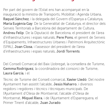
Per part del govern de l'Estat ens han acompanyat en la
inauguració la ministra de Transports, Mobilitat i Agenda Urbana,
Raquel Sánchez
, i la delegada del Govern d’Espanya a Catalunya,
Maria Eugènia Gay
. De la Generalitat de Catalunya, el director dels
Serveis Territorials a Barcelona del departament de Cultura,
Andreu Felip
. De la Diputació de Barcelona, el president de l’àrea
Pere Pons
d’infraestructures i espais naturals,
, el gerent de Serveis
d'Equipaments, Infraestructures Urbanes i Patrimoni Arquitectònic
Joan Closa
(SPAL),
, i l'assessor del president de l’àrea
Jordi Torrents
d’infraestructures i espais naturals,
.
Del Consell Comarcal del Baix Llobregat, la consellera de Turisme,
Gemma Rodríguez
, la coordinadora del consorci de Turisme,
Laura García
, i el
Xavier Lledó
Tècnic de Turisme del Consell comarcal,
. Del nostre
Jesús Naharro
Ajuntament han assistit l'alcalde,
, i diversos
regidors i regidores i tècnics i tècniques municipals. De
l'Ajuntament d'Olesa de Montserrat, l'alcalde d’Olesa de
Miquel Riera
Montserrat,
, i de l'Ajuntament d'Esparreguera, el
Juan Jurado
Primer Tinent d'alcalde,
.