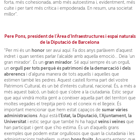
forta, més cohesionada, amb més autoestima i, evidentment, més
culte i per tant més crítica i empoderada. En resum, una societat
millor".
Pere Pons, president de l’Àrea d’Infraestructures i espai naturals
de la Diputació de Barcelona
honor
“Per mi és un
ser avui aquí. Fa dos anys parlàvem d’aquest
indret i quan senties parlar l’alcalde amb aquella emoció... Deia ‘un
gran mirador
gran mirador’. És un
. Sé aquí sempre és un orgull,
orgull per tots perquè és patrimoni de la demarcació i dels
un
abrerencs
i d’alguna manera de tots aquells i aquelles que
estimen també les pedres. Aquest castell forma part del vostre
Patrimoni Cultural, és un bé d’interès cultural, nacional. És, a més a
més aquest balcó, un balcó que s’obre a la ciutadania. Estic segur
que aquí vindrà molta gent a conèixer aquella part del territori que
moltes vegades el trepitja però no el coneix ni el llegeix. És
sumar vàries
important mencionar que hem estat capaços de
administracions
l’Estat, la Diputació, l’Ajuntament, la
. Aquí està
Universitat
veïns i veïnes
i estic segur que també hi ha hagut
que
han participat i gent que s’ho estima. És un d’aquells grans
exemples que podem estar orgullosos que quan la ciutadania i les
bons fruits
administracions treballem, surten
. Aquesta entenc que