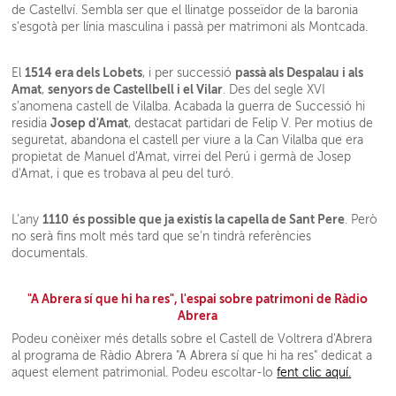
de Castellví. Sembla ser que el llinatge posseïdor de la baronia
s'esgotà per línia masculina i passà per matrimoni als Montcada.
1514 era dels Lobets
passà als Despalau i als
El
, i per successió
Amat
senyors de Castellbell i el Vilar
,
. Des del segle XVI
s'anomena castell de Vilalba. Acabada la guerra de Successió hi
Josep d'Amat
residia
, destacat partidari de Felip V. Per motius de
seguretat, abandona el castell per viure a la Can Vilalba que era
propietat de Manuel d'Amat, virrei del Perú i germà de Josep
d'Amat, i que es trobava al peu del turó.
1110
és possible que ja existís la capella de Sant Pere
L’any
. Però
no serà fins molt més tard que se’n tindrà referències
documentals.
"A Abrera sí que hi ha res", l'espai sobre patrimoni de Ràdio
Abrera
Podeu conèixer més detalls sobre el Castell de Voltrera d'Abrera
al programa de Ràdio Abrera "A Abrera sí que hi ha res" dedicat a
aquest element patrimonial. Podeu escoltar-lo
fent clic aquí.