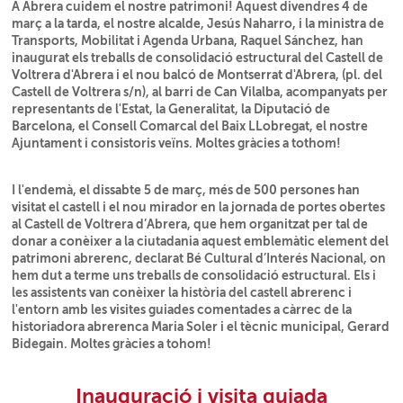
A Abrera cuidem el nostre patrimoni! Aquest divendres 4 de
març a la tarda, el nostre alcalde, Jesús Naharro, i la ministra de
Transports, Mobilitat i Agenda Urbana, Raquel Sánchez, han
inaugurat els treballs de consolidació estructural del Castell de
Voltrera d'Abrera i el nou balcó de Montserrat d'Abrera, (pl. del
Castell de Voltrera s/n), al barri de Can Vilalba, acompanyats per
representants de l'Estat, la Generalitat, la Diputació de
Barcelona, el Consell Comarcal del Baix LLobregat, el nostre
Ajuntament i consistoris veïns. Moltes gràcies a tothom!
I l'endemà, el dissabte 5 de març, més de 500 persones han
visitat el castell i el nou mirador en la jornada de portes obertes
al Castell de Voltrera d’Abrera, que hem organitzat per tal de
donar a conèixer a la ciutadania aquest emblemàtic element del
patrimoni abrerenc, declarat Bé Cultural d’Interés Nacional, on
hem dut a terme uns treballs de consolidació estructural. Els i
les assistents van conèixer la història del castell abrerenc i
l'entorn amb les visites guiades comentades a càrrec de la
historiadora abrerenca Maria Soler i el tècnic municipal, Gerard
Bidegain. Moltes gràcies a tohom!
Inauguració i visita guiada