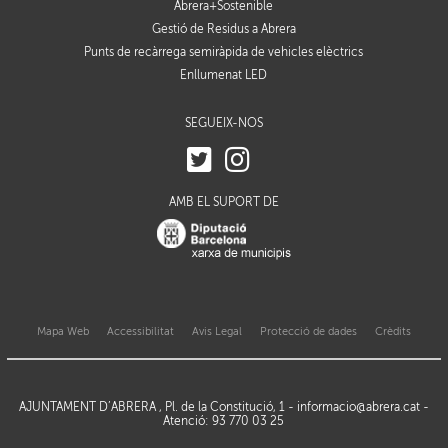
Abrera+Sostenible
Gestió de Residus a Abrera
Punts de recàrrega semiràpida de vehicles elèctrics
Enllumenat LED
SEGUEIX-NOS
AMB EL SUPORT DE
Mapa Web
Accessibilitat
Avis Legal
Protecció de dades
Crèdits
AJUNTAMENT D’ABRERA , Pl. de la Constitució, 1 -
informacio@abrera.cat
-
Atenció: 93 770 03 25