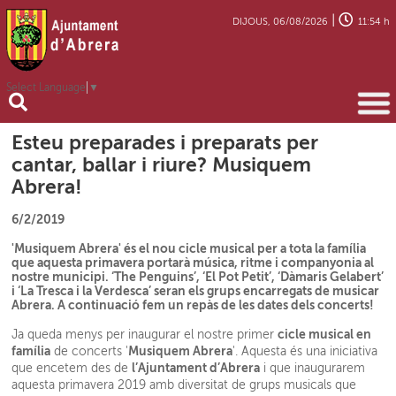
|
DIJOUS, 06/08/2026
11:54 h
Select Language
▼
Esteu preparades i preparats per
cantar, ballar i riure? Musiquem
Abrera!
6/2/2019
'Musiquem Abrera' és el nou cicle musical per a tota la família
que aquesta primavera portarà música, ritme i companyonia al
nostre municipi. ‘The Penguins’, ‘El Pot Petit’, ‘Dàmaris Gelabert’
i ‘La Tresca i la Verdesca’ seran els grups encarregats de musicar
Abrera. A continuació fem un repàs de les dates dels concerts!
cicle musical en
Ja queda menys per inaugurar el nostre primer
família
Musiquem Abrera
de concerts '
'. Aquesta és una iniciativa
l’Ajuntament d’Abrera
que encetem des de
i que inaugurarem
aquesta primavera 2019 amb diversitat de grups musicals que