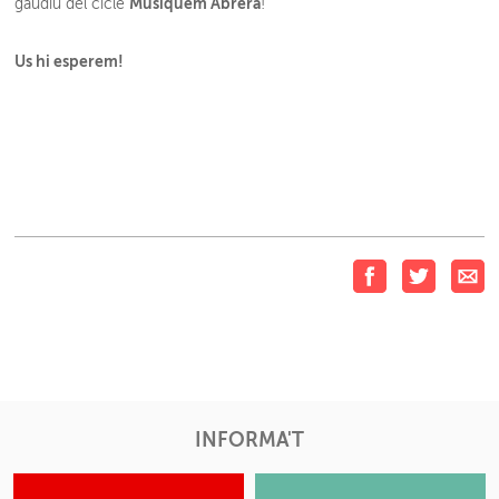
Musiquem Abrera
gaudiu del cicle
!
Us hi esperem!
INFORMA'T