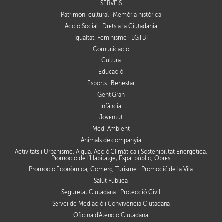
SERVEIS
Patrimoni cultural i Memòria històrica
Acció Social i Drets a la Ciutadania
Igualtat, Feminisme i LGTBI
Comunicació
Cultura
Educació
Esports i Benestar
Gent Gran
Infància
Joventut
Medi Ambient
Animals de companyia
Activitats i Urbanisme, Aigua, Acció Climàtica i Sostenibilitat Energètica,
Promoció de l'Habitatge, Espai públic, Obres
Promoció Econòmica, Comerç, Turisme i Promoció de la Vila
Salut Pública
Seguretat Ciutadana i Protecció Civil
Servei de Mediació i Convivència Ciutadana
Oficina d'Atenció Ciutadana