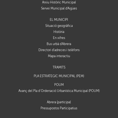
Arxiu Històric Municipal
Servei Municipal d'Aigües
EL MUNICIPI
Situació geogràfica
Història
En xifres
Bus urbà d'Abrera
Directori d'adreces i telèfons
Mapa interactiu
TRÀMITS
PLA ESTRATÈGIC MUNICIPAL (PEM)
POUM
Avanç del Pla d’Ordenació Urbanística Municipal (POUM)
Abrera [
participa
]
Pressupostos Participatius