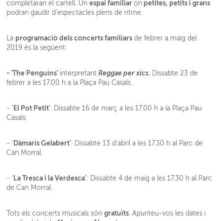
espai familiar
petites, petits i grans
completaran el cartell. Un
on
podran gaudir d’espectacles plens de ritme.
programació dels concerts familiars
La
de febrer a maig del
2019 és la següent:
- ‘The Penguins’
Reggae per xics
.
interpretant
Dissabte 23 de
febrer a les 17.00 h a la Plaça Pau Casals.
El Pot Petit’
- ‘
. Dissabte 16 de març a les 17.00 h a la Plaça Pau
Casals.
Dàmaris Gelabert’
- ‘
. Dissabte 13 d'abril a les 17.30 h al Parc de
Can Morral.
La Tresca i la Verdesca’
- ‘
: Dissabte 4 de maig a les 17.30 h al Parc
de Can Morral.
gratuïts
Tots els concerts musicals són
. Apunteu-vos les dates i