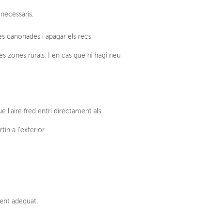
 necessaris.
les canonades i apagar els recs
es zones rurals. I en cas que hi hagi neu
e l'aire fred entri directament als
in a l'exterior.
ment adequat.