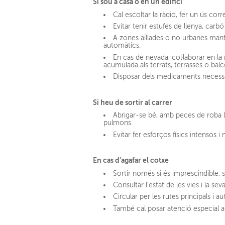
Si sou a casa o en un edifici
Cal escoltar la ràdio, fer un ús cor
Evitar tenir estufes de llenya, carbó
A zones aïllades o no urbanes mante
automàtics.
En cas de nevada, col·laborar en la 
acumulada als terrats, terrasses o balco
Disposar dels medicaments necessar
Si heu de sortir al carrer
Abrigar-se bé, amb peces de roba lleu
pulmons.
Evitar fer esforços físics intensos 
En cas d’agafar el cotxe
Sortir només si és imprescindible, s
Consultar l'estat de les vies i la s
Circular per les rutes principals i aut
També cal posar atenció especial a