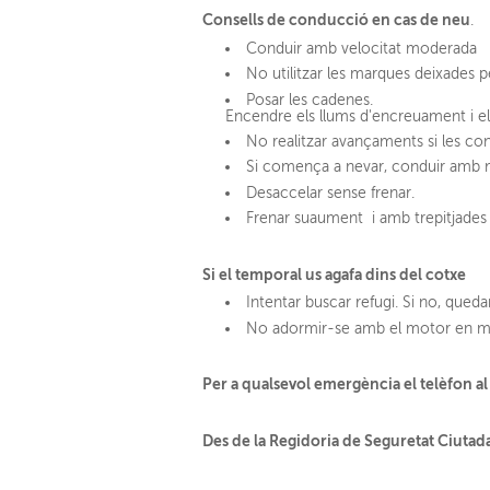
Consells de conducció en cas de neu
.
Conduir amb velocitat moderada
No utilitzar les marques deixades pe
Posar les cadenes.
Encendre els llums d'encreuament i el
No realitzar avançaments si les con
Si comença a nevar, conduir amb mo
Desaccelar sense frenar.
Frenar suaument i amb trepitjades l
Si el temporal us agafa dins del cotxe
Intentar buscar refugi. Si no, qued
No adormir-se amb el motor en ma
Per a qualsevol emergència el telèfon al 
Des de la Regidoria de Seguretat Ciuta