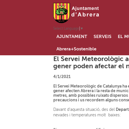
Select Language
▼
AJUNTAMENT
SERVEIS
EL M
Abrera+Sostenible
El Servei Meteorològic ac
gener poden afectar el 
4/1/2021
El Servei Meteorològic de Catalunya ha 
gener afecten Abrera i la resta de munici
metres, amb possibles ruixats dispersos
precaucions i us recordem alguns consell
Depart
Davant d'aquesta situació, des del
nevades i temperatures molt baixes: