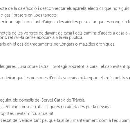
recte de la calefacció i desconnectar els aparells elèctrics que no siguin
 o gas i brasers en llocs tancats.
nir un rajolí constant d'aigua a les aixetes per evitar que es congelin 
neteja de les voreres de davant de casa i dels camins d'accés a casa a l
ns, retirar-la sense abocar-la a la via pública.
is en el cas de tractaments perllongats o malalties cròniques.
geres, l'una sobre l'altra, i protegir sobretot la cara i el cap evitant qu
i no deixar que les persones d'edat avançada ni tampoc els més petits surt
eguint els consells del Servei Català de Trànsit.
eva afectació i buscar rutes segures no afectades per la nevada.
opistes i evitar circular de nit.
 l’estat del vehicle tant pel que fa al seu manteniment com a l’equipa