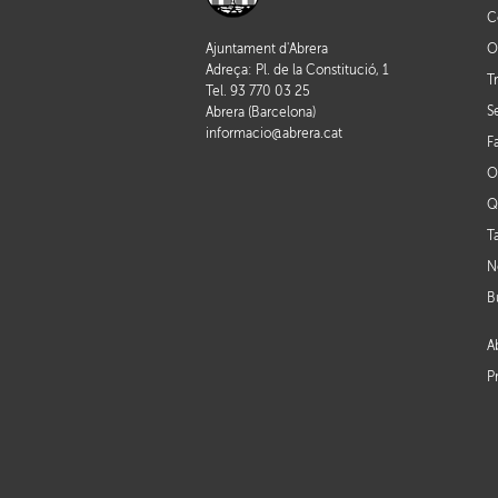
C
O
Ajuntament d'Abrera
Adreça: Pl. de la Constitució, 1
T
Tel. 93 770 03 25
S
Abrera (Barcelona)
informacio@abrera.cat
F
O
Q
T
N
B
A
P