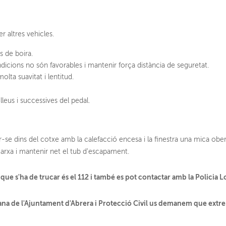
r altres vehicles.
s de boira.
dicions no són favorables i mantenir força distància de seguretat.
lta suavitat i lentitud.
leus i successives del pedal.
ar-se dins del cotxe amb la calefacció encesa i la finestra una mica ober
rxa i mantenir net el tub d'escapament.
que s'ha de trucar és el 112 i també es pot contactar amb la Policia L
dana de l'Ajuntament d'Abrera i Protecció Civil us demanem que ext