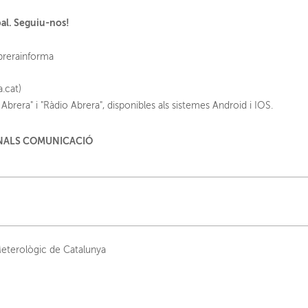
pal. Seguiu-nos!
brerainforma
a.cat)
Abrera" i "Ràdio Abrera", disponibles als sistemes Android i IOS.
Meterològic de Catalunya