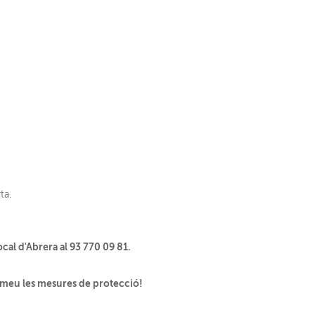
ta.
ocal d'Abrera al 93 770 09 81.
remeu les mesures de protecció!