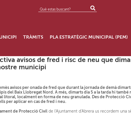
UNICIPI
TRÀMITS
PLA ESTRATÈGIC MUNICIPAL (PEM)
tiva avisos de fred i risc de neu que dima
nostre municipi
emès avisos per onada de fred que durant la jornada de demà dimarts 
pis del Baix Llobregat Nord. A més, dimarts dia 5 a la tarda hi també r
 al litoral, localment en forma de neu granulada. Des de Protecció 
s per aplicar en cas de fred i neu.
ament de Protecció Civil
de l'Ajuntament d'Abrera us recordem una s