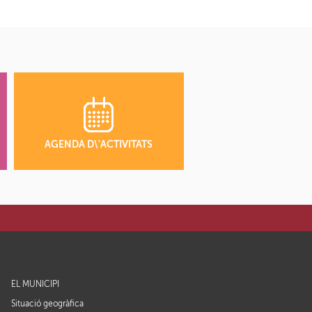
AGENDA D\'ACTIVITATS
EL MUNICIPI
Situació geogràfica