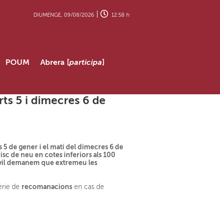
|
DIUMENGE, 09/08/2026
12:58 h
POUM
Abrera [
participa
]
rts 5 i dimecres 6 de
5 de gener i el matí del dimecres 6 de
isc de neu en cotes inferiors als 100
Civil demanem que extremeu les
recomanacions
èrie de
en cas de