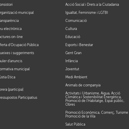
onsistori
Acció Social i Drets a la Ciutadania
rganització municipal
Igualtat, Feminisme i LGTBI
ransparència
Comunicació
eu electrònica
Cultura
actures on-line
Educació
ferta d'Ocupació Pública
Esports i Benestar
ueixes i suggeriments
Gent Gran
auler d'anuncis
Infància
ormativa municipal
Joventut
ústia Ètica
Medi Ambient
Animals de companyia
brera [
participa
]
Activitats i Urbanisme, Aigua, Acció
Climàtica i Sostenibilitat Energètica,
ressupostos Participatius
Promoció de l'Habitatge, Espai públic,
Obres
Promoció Econòmica, Comerç, Turisme 
Promoció de la Vila
Salut Pública