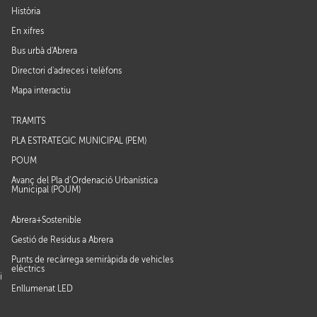
Història
En xifres
Bus urbà d'Abrera
Directori d'adreces i telèfons
Mapa interactiu
TRÀMITS
PLA ESTRATÈGIC MUNICIPAL (PEM)
POUM
Avanç del Pla d’Ordenació Urbanística
Municipal (POUM)
Abrera+Sostenible
Gestió de Residus a Abrera
Punts de recàrrega semiràpida de vehicles
elèctrics
i
Enllumenat LED