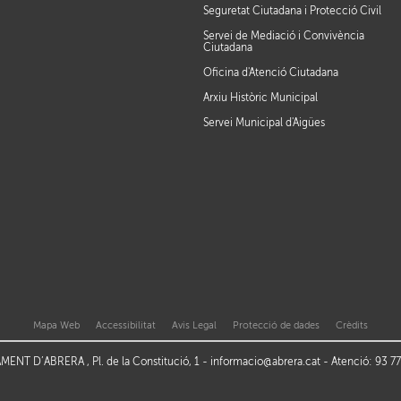
Seguretat Ciutadana i Protecció Civil
Servei de Mediació i Convivència
Ciutadana
Oficina d'Atenció Ciutadana
Arxiu Històric Municipal
Servei Municipal d'Aigües
Mapa Web
Accessibilitat
Avis Legal
Protecció de dades
Crèdits
ENT D’ABRERA , Pl. de la Constitució, 1 -
informacio@abrera.cat
- Atenció: 93 7