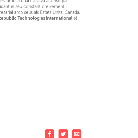
lies, amb la qual cosa va aconseguir
idant el seu constant creixement i
arial amb seus als Estats Units, Canadà,
Republic Technologies International
té