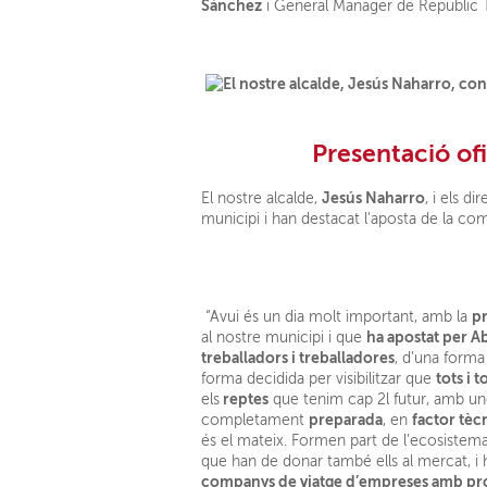
Sánchez
i General Manager de Republic T
Presentació oficial a 
Jesús Naharro
El nostre alcalde,
, i els d
municipi i han destacat l'aposta de la comp
pr
“Avui és un dia molt important, amb la
ha apostat per A
al nostre municipi i que
treballadors i treballadores
, d’una forma
tots i 
forma decidida per visibilitzar que
reptes
els
que tenim cap 2l futur, amb un
preparada
factor tèc
completament
, en
és el mateix. Formen part de l’ecosistema
que han de donar també ells al mercat, i h
companys de viatge d’empreses amb pr