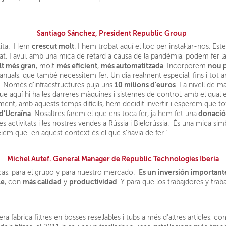
Santiago Sánchez, President Republic Group
crescut molt
etita. Hem
. I hem trobat aquí el lloc per instal·lar-nos. Es
at. I avui, amb una mica de retard a causa de la pandèmia, podem fer l
t més gran
més eficient
més automatitzada
nou p
, molt
,
. Incorporem
als, que també necessitem fer. Un dia realment especial, fins i tot ara 
10 milions d’euros
. Només d’infraestructures puja uns
. I a nivell de
e aquí hi ha les darreres màquines i sistemes de control, amb el qual 
alment, amb aquests temps difícils, hem decidit invertir i esperem que 
 d’Ucraïna
donació
. Nosaltres farem el que ens toca fer, ja hem fet una
es activitats i les nostres vendes a Rússia i Bielorússia. És una mica 
iem que en aquest context és el que s’havia de fer.”
Michel Autef. General Manager de Republic Technologies Iberia
Es un inversión important
icas, para el grupo y para nuestro mercado.
le
más calidad
productividad
, con
y
. Y para que los trabajdores y tra
fabrica filtres en bosses resellables i tubs a més d'altres articles, com 