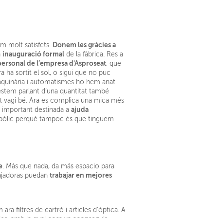
Donem les gràcies a
tem molt satisfets.
inauguració formal
a
de la fàbrica. Res a
ersonal de l’empresa d'Asproseat
, que
ha sortit el sol, o sigui que no puc
 maquinària i automatismes ho hem anat
estem parlant d’una quantitat també
tot vagi bé. Ara es complica una mica més
ajuda
important destinada a
simbòlic perquè tampoc és que tinguem
e
. Más que nada, da más espacio para
trabajar en mejores
bajadoras puedan
ara filtres de cartró i articles d'òptica. A