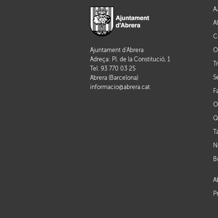
A
A
C
O
Ajuntament d'Abrera
Adreça: Pl. de la Constitució, 1
T
Tel. 93 770 03 25
S
Abrera (Barcelona)
informacio@abrera.cat
F
O
Q
T
N
B
A
P