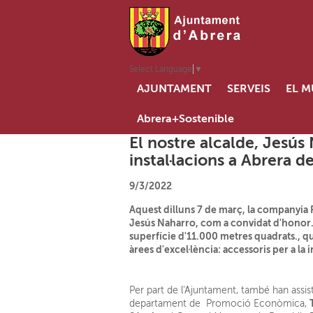
Select Language
▼
AJUNTAMENT
SERVEIS
EL M
Abrera+Sostenible
El nostre alcalde, Jesús
instal·lacions a Abrera 
9/3/2022
Aquest dilluns 7 de març, la companyia R
Jesús Naharro, com a convidat d'honor. 
superfície d'11.000 metres quadrats., qu
àrees d'excel·lència: accessoris per a la 
Per part de l'Ajuntament, també han assist
departament de Promoció Econòmica,