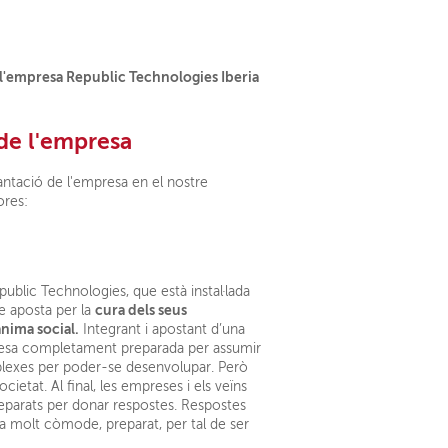
de l'empresa
lantació de l'empresa en el nostre
ores:
epublic Technologies, que està instal·lada
cura dels seus
e aposta per la
nima social.
Integrant i apostant d’una
sa completament preparada per assumir
plexes per poder-se desenvolupar. Però
ietat. Al final, les empreses i els veïns
reparats per donar respostes. Respostes
a molt còmode, preparat, per tal de ser