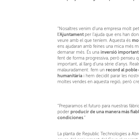
“Nosaltres venim d’una empresa molt p
l’Ajuntament
per l’ajuda que ens han don
mol
veure amb el que teníem. Aquesta és
ens ajudaran amb feines una mica més manu
inversió important
demanar més. És una
fent de forma progressiva, però penseu qu
important, al llarg d’una sèrie d’anys. Re
record al poble
malauradament: fem un
humanitària
i hem decidit parar les nostr
moltes vendes en aquesta regió, però cre
“Preparamos el futuro para nuestras fábr
producir de una manera más fiab
poder
condiciones
.”
La planta de Republic Technologies a Abrera 