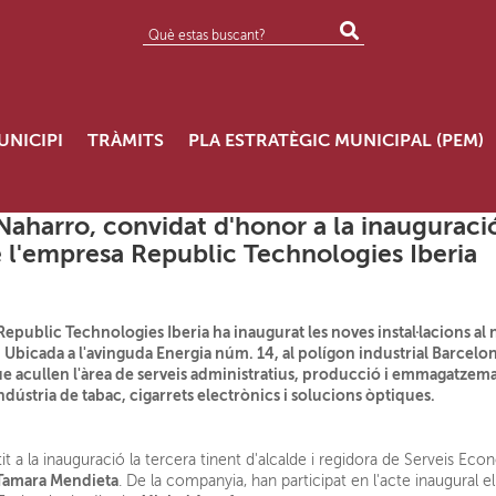
UNICIPI
TRÀMITS
PLA ESTRATÈGIC MUNICIPAL (PEM)
 Naharro, convidat d'honor a la inauguraci
de l'empresa Republic Technologies Iberia
epublic Technologies Iberia ha inaugurat les noves instal·lacions al 
Ubicada a l'avinguda Energia núm. 14, al polígon industrial Barcel
e acullen l'àrea de serveis administratius, producció i emmagatzematg
indústria de tabac, cigarrets electrònics i solucions òptiques.
it a la inauguració la tercera tinent d'alcalde i regidora de Serveis Ec
Tamara Mendieta
. De la companyia, han participat en l'acte inaugural 