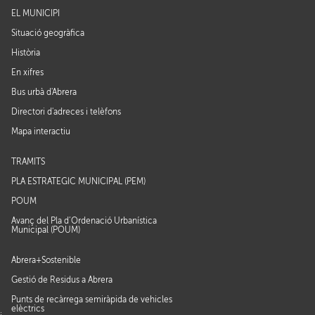
EL MUNICIPI
Situació geogràfica
Història
En xifres
Bus urbà d'Abrera
Directori d'adreces i telèfons
Mapa interactiu
TRÀMITS
PLA ESTRATÈGIC MUNICIPAL (PEM)
POUM
Avanç del Pla d’Ordenació Urbanística
Municipal (POUM)
Abrera+Sostenible
Gestió de Residus a Abrera
Punts de recàrrega semiràpida de vehicles
elèctrics