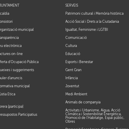
JUNTAMENT
SERVEIS
lcaldia
Patrimoni cultural i Memòria històrica
onsistori
Acció Social i Drets a la Ciutadania
rganització municipal
Igualtat, Feminisme i LGTBI
ransparència
Comunicació
eu electrònica
Cultura
actures on-line
Educació
ferta d'Ocupació Pública
Esports i Benestar
ueixes i suggeriments
Gent Gran
auler d'anuncis
Infància
ormativa municipal
Joventut
ústia Ètica
Medi Ambient
Animals de companyia
brera [
participa
]
Activitats i Urbanisme, Aigua, Acció
Climàtica i Sostenibilitat Energètica,
ressupostos Participatius
Promoció de l'Habitatge, Espai públic,
Obres