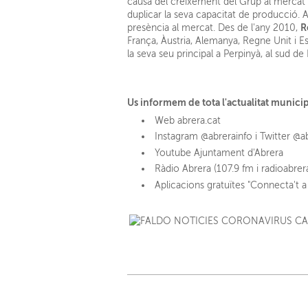
causa del creixement del Grup al mercat de
duplicar la seva capacitat de producció. A
R
presència al mercat. Des de l'any 2010,
França, Àustria, Alemanya, Regne Unit i E
la seva seu principal a Perpinyà, al sud 
Us informem de tota l'actualitat munici
Web abrera.cat
Instagram @abrerainfo i Twitter @a
Youtube Ajuntament d'Abrera
Ràdio Abrera (107.9 fm i radioabrer
Aplicacions gratuïtes "Connecta't a 