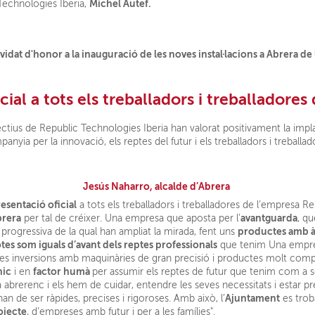
Michel Autef.
echnologies Iberia,
tots els treballadors i treballadores 
irectius de Republic Technologies Iberia han valorat positivament la imp
anyia per la innovació, els reptes del futur i els treballadors i treballad
Jesús Naharro, alcalde d’Abrera
esentació oficial
a tots els treballadors i treballadores de l’empresa R
brera
avantguarda
per tal de créixer. Una empresa que aposta per l’
, qu
productes amb à
 progressiva de la qual han ampliat la mirada, fent uns
totes som iguals d’avant dels reptes professionals
que tenim Una empre
es inversions amb maquinàries de gran precisió i productes molt com
nic
factor humà
i en
per assumir els reptes de futur que tenim com a soc
 abrerenc i els hem de cuidar, entendre les seves necessitats i estar p
Ajuntament
an de ser ràpides, precises i rigoroses. Amb això, l’
es trob
ojecte
, d’empreses amb futur i per a les famílies".