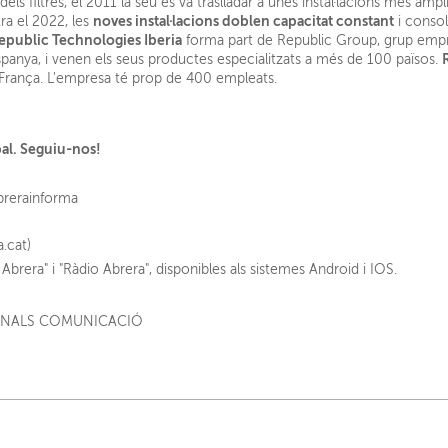
ls filtres, el 2011 la seu es va traslladar a unes instal·lacions més àmp
noves instal·lacions doblen capacitat constant
ra el 2022, les
i consol
epublic Technologies Iberia
forma part de Republic Group, grup empres
spanya, i venen els seus productes especialitzats a més de 100 països.
de França. L'empresa té prop de 400 empleats.
pal. Seguiu-nos!
brerainforma
a.cat)
Abrera" i "Ràdio Abrera", disponibles als sistemes Android i IOS.