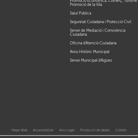
Promoció Econòmica, Comerç, Turisme 
Promoció de la Vila
Salut Pública
Seguretat Ciutadana i Protecció Civil
Servei de Mediació i Convivència
Ciutadana
Oficina d'Atenció Ciutadana
Arxiu Històric Municipal
Servei Municipal d'Aigües
Mapa Web
Accessibilitat
Avis Legal
Protecció de dades
Crèdits