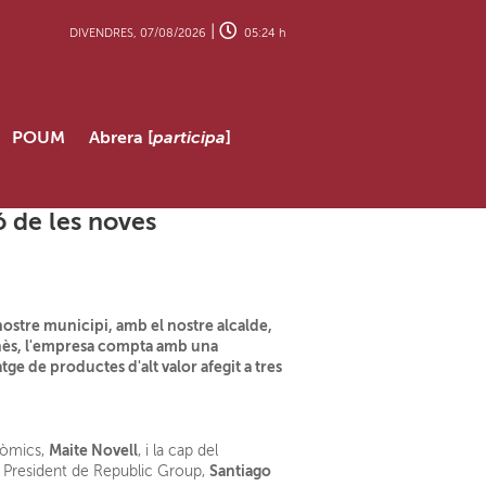
|
DIVENDRES, 07/08/2026
05:24 h
POUM
Abrera [
participa
]
ó de les noves
nostre municipi, amb el nostre alcalde,
onès, l'empresa compta amb una
e de productes d'alt valor afegit a tres
Maite Novell
onòmics,
, i la cap del
Santiago
el President de Republic Group,