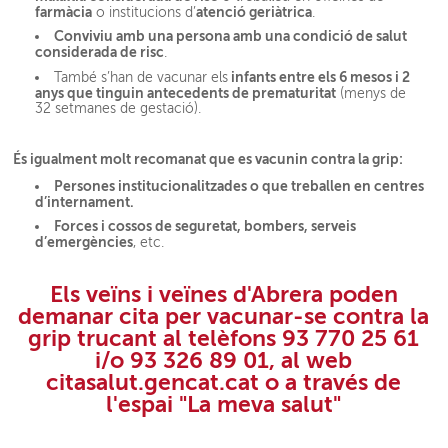
farmàcia
atenció geriàtrica
o institucions d’
.
Conviviu amb una persona amb una condició de salut
considerada de risc
.
infants entre els 6 mesos i 2
També s’han de vacunar els
anys que tinguin antecedents de prematuritat
(menys de
32 setmanes de gestació).
És igualment molt recomanat que es vacunin contra la grip:
Persones institucionalitzades o que treballen en centres
d’internament.
Forces i cossos de seguretat, bombers, serveis
d’emergències
, etc.
Els veïns i veïnes d'Abrera poden
demanar cita per vacunar-se contra la
grip trucant al telèfons 93 770 25 61
i/o 93 326 89 01, al web
citasalut.gencat.cat o a través de
l'espai "La meva salut"