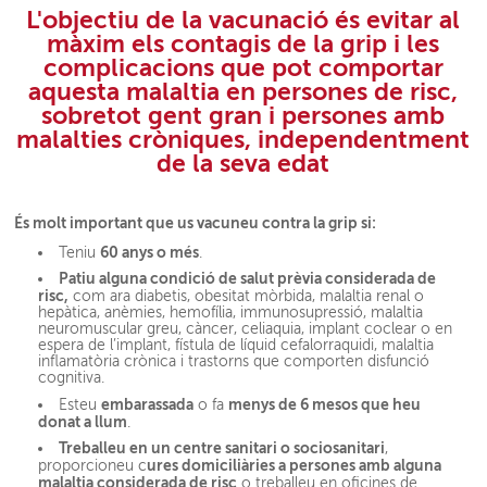
L'objectiu de la vacunació és evitar al
màxim els contagis de la grip i les
complicacions que pot comportar
aquesta malaltia en persones de risc,
sobretot gent gran i persones amb
malalties cròniques, independentment
de la seva edat
És molt important que us vacuneu contra la grip si:
60 anys o més
Teniu
.
Patiu alguna condició de salut prèvia considerada de
risc,
com ara diabetis, obesitat mòrbida, malaltia renal o
hepàtica, anèmies, hemofília, immunosupressió, malaltia
neuromuscular greu, càncer, celiaquia, implant coclear o en
espera de l’implant, fístula de líquid cefalorraquidi, malaltia
inflamatòria crònica i trastorns que comporten disfunció
cognitiva.
embarassada
menys de 6 mesos que heu
Esteu
o fa
donat a llum
.
Treballeu en un centre sanitari o sociosanitari
,
ures domiciliàries a persones amb alguna
proporcioneu c
malaltia considerada de risc
o treballeu en oficines de