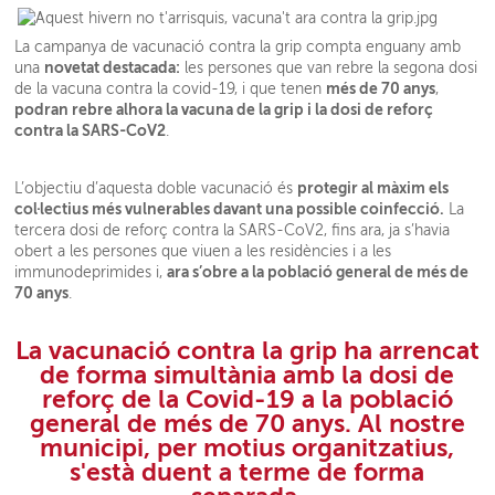
La campanya de vacunació contra la grip compta enguany amb
novetat destacada:
una
les persones que van rebre la segona dosi
més de 70 anys
de la vacuna contra la covid-19, i que tenen
,
podran rebre alhora la vacuna de la grip i la dosi de reforç
contra la SARS-CoV2
.
protegir al màxim els
L’objectiu d’aquesta doble vacunació és
col·lectius més vulnerables davant una possible coinfecció.
La
tercera dosi de reforç contra la SARS-CoV2, fins ara, ja s’havia
obert a les persones que viuen a les residències i a les
ara s’obre a la població general de més de
immunodeprimides i,
70 anys
.
La vacunació contra la grip ha arrencat
de forma simultània amb la dosi de
reforç de la Covid-19 a la població
general de més de 70 anys. Al nostre
municipi, per motius organitzatius,
s'està duent a terme de forma