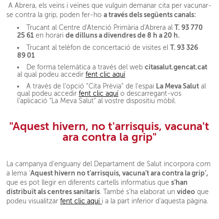
A Abrera, els veïns i veïnes que vulguin demanar cita per vacunar-
a través dels següents canals:
se contra la grip, poden fer-ho
T. 93 770
Trucant al Centre d'Atenció Primària d'Abrera al
25 61
de dilluns a divendres de 8 h a 20 h.
en horari
T. 93 326
Trucant al telèfon de concertació de visites el
89 01
citasalut.gencat.cat
De forma telemàtica a través del web
al qual podeu accedir
fent clic aquí
La Meva Salut
A través de l’opció “Cita Prèvia” de l'espai
al
qual podeu accedir
fent clic aquí
o descarregant-vos
l'aplicació "La Meva Salut" al vostre dispositiu mòbil.
"Aquest hivern, no t'arrisquis, vacuna't
ara contra la grip"
La campanya d’enguany del Departament de Salut incorpora com
Aquest hivern no t’arrisquis, vacuna’t ara contra la grip’,
a lema ‘
s’han
que es pot llegir en diferents cartells informatius que
distribuït als centres sanitaris
vídeo
. També s'ha elaborat un
que
podeu visualitzar
fent clic aquí
i a la part inferior d'aquesta pàgina.