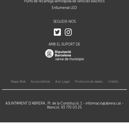
Punts de recàrrega semiràpida de vehicles elèctrics
Enllumenat LED
SEGUEIX-NOS
AMB EL SUPORT DE
Mapa Web
Accessibilitat
Avis Legal
Protecció de dades
Crèdits
AJUNTAMENT D’ABRERA , Pl. de la Constitució, 1 -
informacio@abrera.cat
-
Atenció: 93 770 03 25