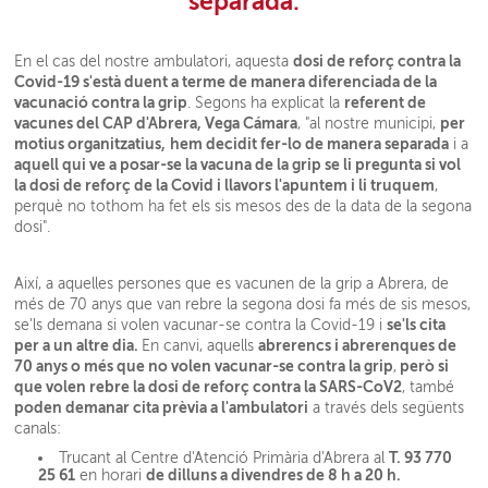
separada.
dosi de reforç contra la
En el cas del nostre ambulatori, aquesta
Covid-19 s'està duent a terme de manera diferenciada de la
vacunació contra la grip
referent de
. Segons ha explicat la
vacunes del CAP d'Abrera, Vega Cámara
per
, "al nostre municipi,
motius organitzatius,
hem decidit fer-lo de manera separada
i a
aquell qui ve a posar-se la vacuna de la grip se li pregunta si vol
la dosi de reforç de la Covid i llavors l'apuntem i li truquem
,
perquè no tothom ha fet els sis mesos des de la data de la segona
dosi".
Així, a aquelles persones que es vacunen de la grip a Abrera, de
més de 70 anys que van rebre la segona dosi fa més de sis mesos,
se'ls cita
se'ls demana si volen vacunar-se contra la Covid-19 i
per a un altre dia.
abrerencs i abrerenques de
En canvi, aquells
70 anys o més que no volen vacunar-se contra la grip
però si
,
que volen rebre la dosi de reforç contra la SARS-CoV2
, també
poden demanar cita prèvia a l'ambulatori
a través dels següents
canals:
T. 93 770
Trucant al Centre d'Atenció Primària d'Abrera al
25 61
de dilluns a divendres de 8 h a 20 h.
en horari