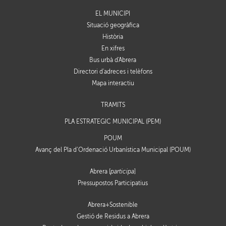
EL MUNICIPI
Situació geogràfica
Història
En xifres
Bus urbà d'Abrera
Directori d'adreces i telèfons
Mapa interactiu
TRÀMITS
PLA ESTRATÈGIC MUNICIPAL (PEM)
POUM
Avanç del Pla d’Ordenació Urbanística Municipal (POUM)
Abrera [
participa
]
Pressupostos Participatius
Abrera+Sostenible
Gestió de Residus a Abrera