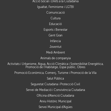
Acció Social i Drets a la Ciutadania
Igualtat, Feminisme i LGTBI
Comunicació
Cultura
Educació
Esports i Benestar
Gent Gran
Infància
Joventut
Medi Ambient
Animals de companyia
Activitats i Urbanisme, Aigua, Acció Climàtica i Sostenibilitat Energètica,
Promoció de l'Habitatge, Espai públic, Obres
Promoció Econòmica, Comerç, Turisme i Promoció de la Vila
Salut Pública
Seguretat Ciutadana i Protecció Civil
Servei de Mediació i Convivència Ciutadana
Oficina d'Atenció Ciutadana
Arxiu Històric Municipal
Servei Municipal d'Aigües