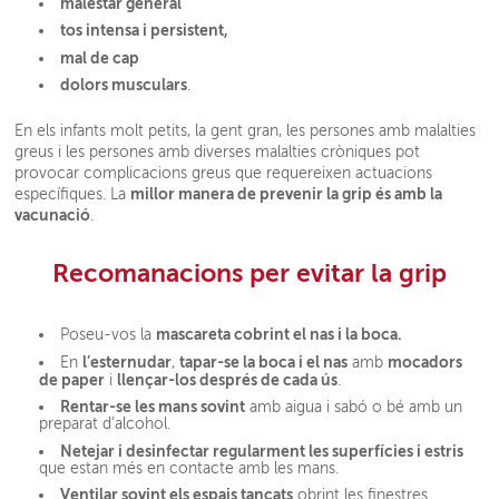
malestar general
tos intensa i persistent,
mal de cap
dolors musculars
.
En els infants molt petits, la gent gran, les persones amb malalties
greus i les persones amb diverses malalties cròniques pot
provocar complicacions greus que requereixen actuacions
millor manera de prevenir la grip és amb la
específiques. La
vacunació
.
Recomanacions per evitar la grip
mascareta cobrint el nas i la boca.
Poseu-vos la
l’esternudar
tapar-se la boca i el nas
mocadors
En
,
amb
de paper
llençar-los després de cada ús
i
.
Rentar-se les mans sovint
amb aigua i sabó o bé amb un
preparat d’alcohol.
Netejar i desinfectar regularment les superfícies i estris
que estan més en contacte amb les mans.
Ventilar sovint els espais tancats
obrint les finestres