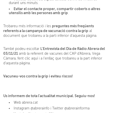
durant uns minuts.
Evitar el contacte proper, compartir coberts o altres
utensilis amb les persones amb grip
.
preguntes més freqüents
Trobareu més informació i les
referents a la campanya de vacunació contra la grip
al
document que trobareu a la parti inferior d'aquesta pàgina.
L'Entrevista del Dia de Ràdio Abrera del
També podeu escoltar
03/11/21
amb la referent de vacunes del CAP d'Abrera, Vega
Càmara,
fent clic aquí
i a l'enllaç que trobareu a la part inferior
d'aquesta pàgina.
Vacuneu-vos contra la grip i eviteu riscos!
Us informem de tota l'actualitat municipal. Seguiu-nos!
Web abrera.cat
Instagram @abrerainfo i Twitter @abrerainforma