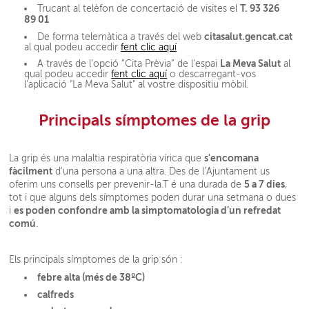
T. 93 326
Trucant al telèfon de concertació de visites el
89 01
citasalut.gencat.cat
De forma telemàtica a través del web
al qual podeu accedir
fent clic aquí
La Meva Salut
A través de l’opció “Cita Prèvia” de l'espai
al
qual podeu accedir
fent clic aquí
o descarregant-vos
l'aplicació "La Meva Salut" al vostre dispositiu mòbil.
Principals símptomes de la grip
s'encomana
La grip és una malaltia respiratòria vírica que
fàcilment
d'una persona a una altra. Des de l’Ajuntament us
5 a 7 dies
oferim uns consells per prevenir-la.T é una durada de
,
tot i que alguns dels símptomes poden durar una setmana o dues
es poden confondre amb la simptomatologia d’un refredat
i
comú
.
Els principals símptomes de la grip són :
febre alta (més de 38ºC)
calfreds