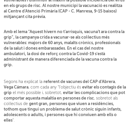
vulnerables i disminuir al màxim la possible incidència del virus
en els grups de risc. Al nostre municipi la vacunació es realitza
al Centre d'Atenció Primària (CAP - C. Manresa, 9-15 baixos)
mitjançant cita prèvia.
Amb el lema “Aquest hivern no t’arrisquis, vacuna’t ara contra la
grip”, la campanya crida a vacunar-se als col·lectius més
vulnerables: majors de 60 anys, malalts crònics, professionals
de la salut i dones embarassades. En el cas del nostre
ambulatori, la dosi de reforç contra la Covid-19 s'està
administrant de manera diferenciada de la vacuna contra la
grip.
referent de vacunes del CAP d'Abrera
Segons ha explicat la
,
Vega Cámara
evitar els contagis de la
, com cada any "l'objectiu és
grip
evitar les complicacions que pot
el més possible i, sobretot,
comportar aquesta malaltia en persones de risc
, sobretot als
gent gran, persones que viuen a residències,
col·lectius de
tothom que tingui un problema de salut crònic siguin infants,
adolescents o adults, i persones que hi conviuen amb ells o
elles
".