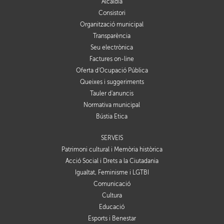
Alcaldia
Consistori
Organització municipal
Transparència
Seu electrònica
Factures on-line
Oferta d'Ocupació Pública
Queixes i suggeriments
Tauler d'anuncis
Normativa municipal
Bústia Ètica
SERVEIS
Patrimoni cultural i Memòria històrica
Acció Social i Drets a la Ciutadania
Igualtat, Feminisme i LGTBI
Comunicació
Cultura
Educació
Esports i Benestar