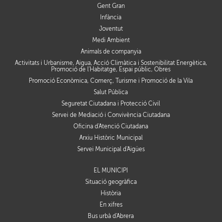
Gent Gran
Infància
Joventut
Medi Ambient
Animals de companyia
Activitats i Urbanisme, Aigua, Acció Climàtica i Sostenibilitat Energètica,
Promoció de l'Habitatge, Espai públic, Obres
Promoció Econòmica, Comerç, Turisme i Promoció de la Vila
Salut Pública
Seguretat Ciutadana i Protecció Civil
Servei de Mediació i Convivència Ciutadana
Oficina d'Atenció Ciutadana
Arxiu Històric Municipal
Servei Municipal d'Aigües
EL MUNICIPI
Situació geogràfica
Història
En xifres
Bus urbà d'Abrera