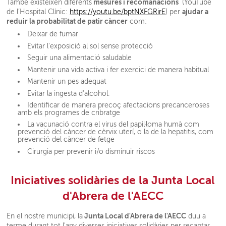
mesures i recomanacions
També existeixen diferents
(YouTube
ajudar a
de l’Hospital Clínic:
https://youtu.be/bptNXFGRirE
) per
reduir la probabilitat de patir càncer
com:
Deixar de fumar
Evitar l'exposició al sol sense protecció
Seguir una alimentació saludable
Mantenir una vida activa i fer exercici de manera habitual
Mantenir un pes adequat
Evitar la ingesta d’alcohol.
Identificar de manera precoç afectacions precanceroses
amb els programes de cribratge
La vacunació contra el virus del papil·loma humà com
prevenció del càncer de cèrvix uterí, o la de la hepatitis, com
prevenció del càncer de fetge
Cirurgia per prevenir i/o disminuir riscos
Iniciatives solidàries de la Junta Local
d'Abrera de l'AECC
Junta Local d'Abrera de l'AECC
En el nostre municipi, la
duu a
terme durant tot l'any diverses iniciatives solidàries per recaptar