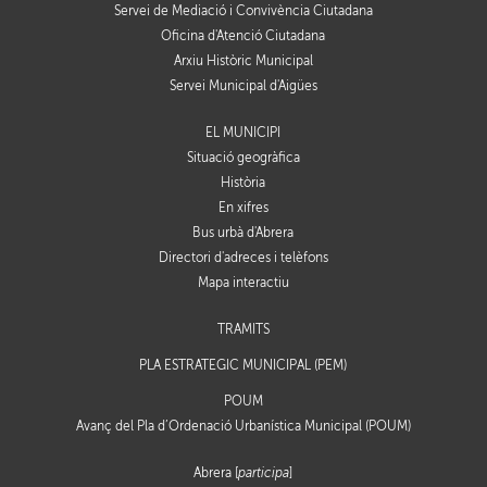
Servei de Mediació i Convivència Ciutadana
Oficina d'Atenció Ciutadana
Arxiu Històric Municipal
Servei Municipal d'Aigües
EL MUNICIPI
Situació geogràfica
Història
En xifres
Bus urbà d'Abrera
Directori d'adreces i telèfons
Mapa interactiu
TRÀMITS
PLA ESTRATÈGIC MUNICIPAL (PEM)
POUM
Avanç del Pla d’Ordenació Urbanística Municipal (POUM)
Abrera [
participa
]