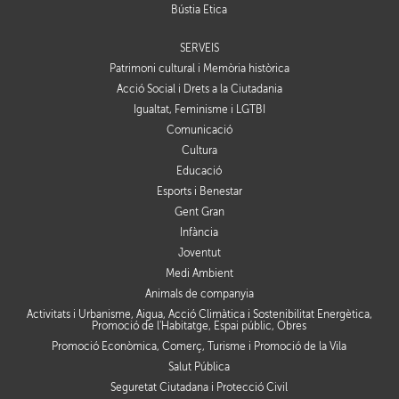
Bústia Ètica
SERVEIS
Patrimoni cultural i Memòria històrica
Acció Social i Drets a la Ciutadania
Igualtat, Feminisme i LGTBI
Comunicació
Cultura
Educació
Esports i Benestar
Gent Gran
Infància
Joventut
Medi Ambient
Animals de companyia
Activitats i Urbanisme, Aigua, Acció Climàtica i Sostenibilitat Energètica,
Promoció de l'Habitatge, Espai públic, Obres
Promoció Econòmica, Comerç, Turisme i Promoció de la Vila
Salut Pública
Seguretat Ciutadana i Protecció Civil