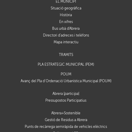
EL MUNICIPI
Situació geogràfica
Història
En xifres
Bus urbà d'Abrera
Directori d'adreces i telèfons
Mapa interactiu
TRÀMITS
PLA ESTRATÈGIC MUNICIPAL (PEM)
POUM
Avanç del Pla d’Ordenació Urbanística Municipal (POUM)
Abrera [
participa
]
Pressupostos Participatius
Abrera+Sostenible
Gestió de Residus a Abrera
Punts de recàrrega semiràpida de vehicles elèctrics