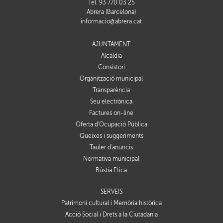
Tel. 93 770 03 25
Abrera (Barcelona)
informacio@abrera.cat
AJUNTAMENT
Alcaldia
Consistori
Organització municipal
Transparència
Seu electrònica
Factures on-line
Oferta d'Ocupació Pública
Queixes i suggeriments
Tauler d'anuncis
Normativa municipal
Bústia Ètica
SERVEIS
Patrimoni cultural i Memòria històrica
Acció Social i Drets a la Ciutadania