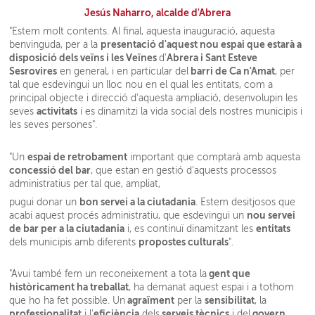
Jesús Naharro, alcalde d'Abrera
"Estem molt contents. Al final, aquesta inauguració, aquesta
presentació d'aquest nou espai que estarà a
benvinguda, per a la
disposició dels veïns i les Veïnes
Abrera i Sant Esteve
d'
Sesrovires
barri de Ca n'Amat
en general, i en particular del
, per
tal que esdevingui un lloc nou en el qual les entitats, com a
principal objecte i direcció d'aquesta ampliació, desenvolupin les
activitats
seves
i es dinamitzi la vida social dels nostres municipis i
les seves persones".
espai de retrobament
"Un
important que comptarà amb aquesta
concessió del bar
, que estan en gestió d'aquests processos
administratius per tal que, ampliat,
bon servei a la ciutadania
pugui donar un
. Estem desitjosos que
nou servei
acabi aquest procés administratiu, que esdevingui un
de bar per a la ciutadania
entitats
i, es continuï dinamitzant les
propostes culturals
dels municipis amb diferents
".
gent que
"Avui també fem un reconeixement a tota la
històricament ha treballat
, ha demanat aquest espai i a tothom
agraïment
sensibilitat
que ho ha fet possible. Un
per la
, la
professionalitat
eficiència
serveis tècnics
govern
i l'
dels
i del