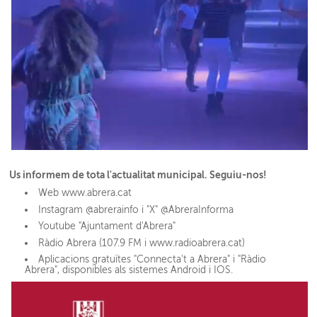
Us informem de tota l'actualitat municipal. Seguiu-nos!
Web www.abrera.cat
Instagram @abrerainfo i "X" @AbreraInforma
Youtube "Ajuntament d'Abrera"
Ràdio Abrera (107.9 FM i www.radioabrera.cat)
Aplicacions gratuïtes "Connecta't a Abrera" i "Ràdio
Abrera", disponibles als sistemes Android i IOS.