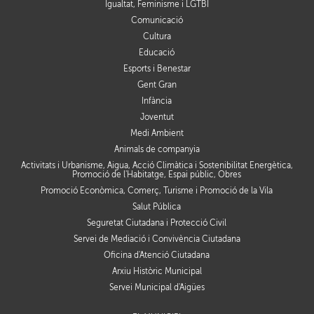
Igualtat, Feminisme i LGTBI
Comunicació
Cultura
Educació
Esports i Benestar
Gent Gran
Infància
Joventut
Medi Ambient
Animals de companyia
Activitats i Urbanisme, Aigua, Acció Climàtica i Sostenibilitat Energètica,
Promoció de l'Habitatge, Espai públic, Obres
Promoció Econòmica, Comerç, Turisme i Promoció de la Vila
Salut Pública
Seguretat Ciutadana i Protecció Civil
Servei de Mediació i Convivència Ciutadana
Oficina d'Atenció Ciutadana
Arxiu Històric Municipal
Servei Municipal d'Aigües