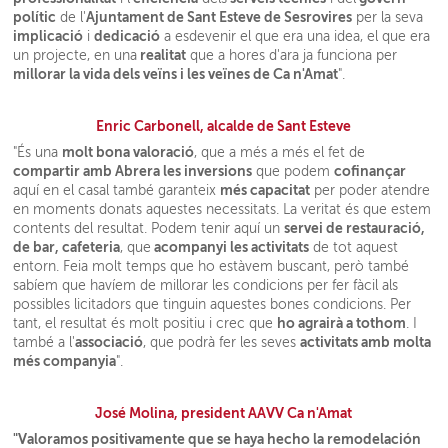
polític
Ajuntament de Sant Esteve de Sesrovires
de l'
per la seva
implicació
dedicació
i
a esdevenir el que era una idea, el que era
realitat
un projecte, en una
que a hores d'ara ja funciona per
millorar la vida dels veïns i les veïnes de Ca n'Amat
".
Enric Carbonell, alcalde de Sant Esteve
molt bona valoració
"És una
, que a més a més el fet de
compartir amb Abrera les inversions
cofinançar
que podem
més capacitat
aquí en el casal també garanteix
per poder atendre
en moments donats aquestes necessitats. La veritat és que estem
servei de restauració,
contents del resultat. Podem tenir aquí un
de bar, cafeteria
acompanyi les activitats
, que
de tot aquest
entorn. Feia molt temps que ho estàvem buscant, però també
sabíem que havíem de millorar les condicions per fer fàcil als
possibles licitadors que tinguin aquestes bones condicions. Per
ho agrairà a tothom
tant, el resultat és molt positiu i crec que
. I
associació
activitats amb molta
també a l'
, que podrà fer les seves
més companyia
".
José Molina, president AAVV Ca n'Amat
"Valoramos positivamente que se haya hecho la remodelación