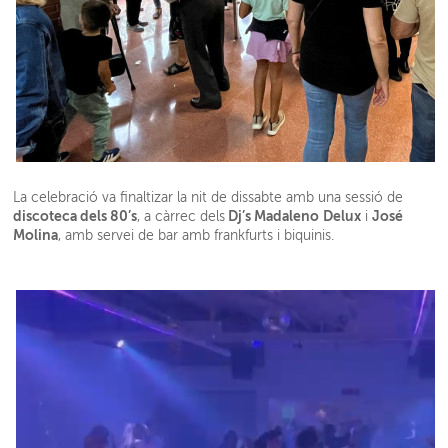
La celebració va finaltizar la nit de dissabte amb una sessió de
discoteca dels 80’s
Dj’s Madaleno
Delux
José
, a càrrec dels
i
Molina
, amb servei de bar amb frankfurts i biquinis.