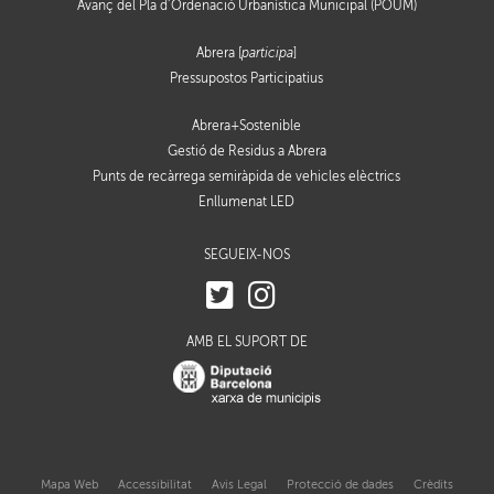
Avanç del Pla d’Ordenació Urbanística Municipal (POUM)
Abrera [
participa
]
Pressupostos Participatius
Abrera+Sostenible
Gestió de Residus a Abrera
Punts de recàrrega semiràpida de vehicles elèctrics
Enllumenat LED
SEGUEIX-NOS
AMB EL SUPORT DE
Mapa Web
Accessibilitat
Avis Legal
Protecció de dades
Crèdits