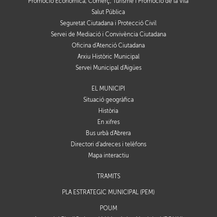
Promoció Econòmica, Comerç, Turisme i Promoció de la Vila
Salut Pública
Seguretat Ciutadana i Protecció Civil
Servei de Mediació i Convivència Ciutadana
Oficina d'Atenció Ciutadana
Arxiu Històric Municipal
Servei Municipal d'Aigües
EL MUNICIPI
Situació geogràfica
Història
En xifres
Bus urbà d'Abrera
Directori d'adreces i telèfons
Mapa interactiu
TRÀMITS
PLA ESTRATÈGIC MUNICIPAL (PEM)
POUM