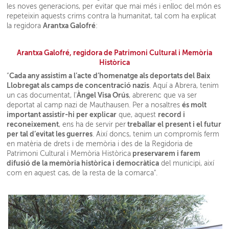
les noves generacions, per evitar que mai més i enlloc del món es
repeteixin aquests crims contra la humanitat, tal com ha explicat
Arantxa Galofré
la regidora
:
Arantxa Galofré, regidora de Patrimoni Cultural i Memòria
Històrica
Cada any assistim a l’acte d’homenatge als deportats del Baix
“
Llobregat als camps de concentració nazis
. Aquí a Abrera, tenim
Àngel Visa Orús
un cas documentat, l'
, abrerenc que va ser
és molt
deportat al camp nazi de Mauthausen. Per a nosaltres
important assistir-hi per explicar
record i
que, aquest
reconeixement
treballar el present i el futur
, ens ha de servir per
per tal d’evitat les guerres
. Així doncs, tenim un compromís ferm
en matèria de drets i de memòria i des de la Regidoria de
preservarem i farem
Patrimoni Cultural i Memòria Històrica
difusió de la memòria històrica i democràtica
del municipi, així
com en aquest cas, de la resta de la comarca".