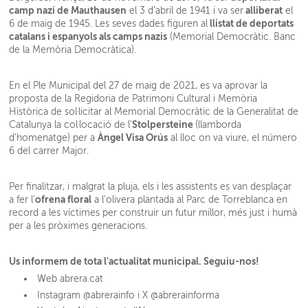
camp nazi de Mauthausen
alliberat
el 3 d’abril de 1941 i va ser
el
llistat de deportats
6 de maig de 1945. Les seves dades figuren al
catalans i espanyols als camps nazis
(Memorial Democràtic. Banc
de la Memòria Democràtica).
En el Ple Municipal del 27 de maig de 2021, es va aprovar la
proposta de la Regidoria de Patrimoni Cultural i Memòria
Històrica de sol·licitar al Memorial Democràtic de la Generalitat de
Stolpersteine
Catalunya la col·locació de l'
(llamborda
Àngel Visa Orús
d'homenatge) per a
al lloc on va viure, el número
6 del carrer Major.
Per finalitzar, i malgrat la pluja, els i les assistents es van desplaçar
ofrena floral
a fer l’
a l’olivera plantada al Parc de Torreblanca en
record a les víctimes per construir un futur millor, més just i humà
per a les pròximes generacions.
Us informem de tota l'actualitat municipal. Seguiu-nos!
Web abrera.cat
Instagram @abrerainfo i X @abrerainforma