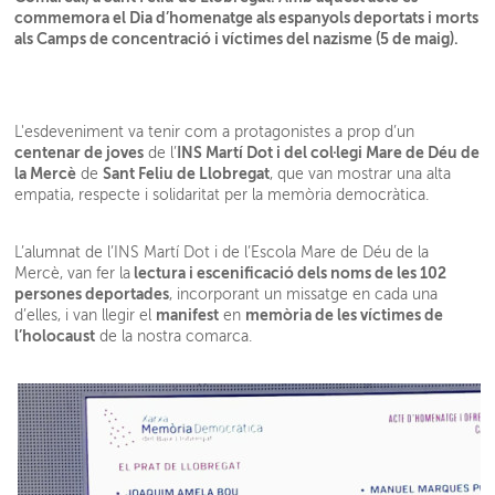
commemora el Dia d’homenatge als espanyols deportats i morts
als Camps de concentració i víctimes del nazisme (5 de maig).
L'esdeveniment va tenir com a protagonistes a prop d’un
centenar de joves
INS Martí Dot i del col·legi Mare de Déu de
de l’
la Mercè
Sant Feliu de Llobregat
de
, que van mostrar una alta
empatia, respecte i solidaritat per la memòria democràtica.
L’alumnat de l’INS Martí Dot i de l’Escola Mare de Déu de la
lectura i escenificació dels noms de les 102
Mercè, van fer la
persones deportades
, incorporant un missatge en cada una
manifest
memòria de les víctimes de
d’elles, i van llegir el
en
l’holocaust
de la nostra comarca.