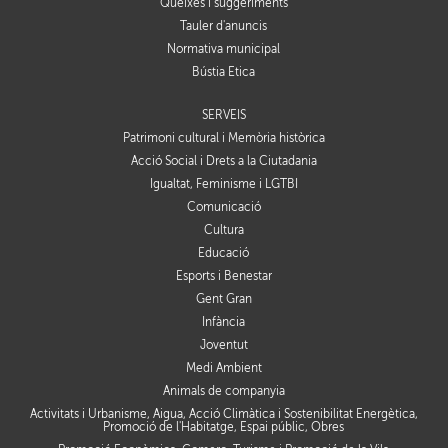
Queixes i suggeriments
Tauler d'anuncis
Normativa municipal
Bústia Ètica
SERVEIS
Patrimoni cultural i Memòria històrica
Acció Social i Drets a la Ciutadania
Igualtat, Feminisme i LGTBI
Comunicació
Cultura
Educació
Esports i Benestar
Gent Gran
Infància
Joventut
Medi Ambient
Animals de companyia
Activitats i Urbanisme, Aigua, Acció Climàtica i Sostenibilitat Energètica,
Promoció de l'Habitatge, Espai públic, Obres