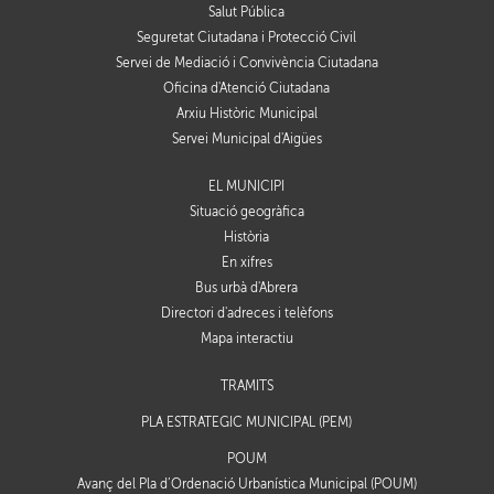
Salut Pública
Seguretat Ciutadana i Protecció Civil
Servei de Mediació i Convivència Ciutadana
Oficina d'Atenció Ciutadana
Arxiu Històric Municipal
Servei Municipal d'Aigües
EL MUNICIPI
Situació geogràfica
Història
En xifres
Bus urbà d'Abrera
Directori d'adreces i telèfons
Mapa interactiu
TRÀMITS
PLA ESTRATÈGIC MUNICIPAL (PEM)
POUM
Avanç del Pla d’Ordenació Urbanística Municipal (POUM)