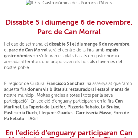
Dissabte 5 i diumenge 6 de novembre.
Parc de Can Morral
dissabte 5 i el diumenge 6 de novembre
I el cap de setmana, el
,
parc de Can Morral
espais
el
serà el centre de la Fira, amb
gastronòmics
on s’oferiran els plats basats en gastronomia
arrelada al territori, què proposaven els hostals i tavernes del
nostre poble.
Francisco Sánchez
El regidor de Cultura,
, ha assenyalat que "amb
donem visibilitat als restauradors i establiments
aquesta fira
del
nostre municipi. Moltes gràcies a totes i tots per la seva
Can
participació”. En l’edició d’enguany participaran en la fira
Martinet
La Taperia de Lucífer
Pizzeria Rebato
La Bruixa
,
,
,
,
Pastisseria Duch
Llegums Gaadus
Carnisseria Massó
Forn de
,
i
,
Pa Rebato
AGT
i l’
.
En l’edició d’enguany participaran
Can