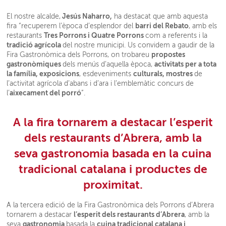
Jesús Naharro,
El nostre alcalde,
ha destacat que amb aquesta
barri del Rebato
fira “recuperem l’època d’esplendor del
, amb els
Tres Porrons i Quatre Porrons
restaurants
com a referents i la
tradició agrícola
del nostre municipi. Us convidem a gaudir de la
propostes
Fira Gastronòmica dels Porrons, on trobareu
gastronòmiques
activitats per a tota
dels menús d’aquella època,
la família, exposicions
culturals, mostres
, esdeveniments
de
l’activitat agrícola d’abans i d’ara i l’emblemàtic concurs de
aixecament del porró
l’
”.
A la fira tornarem a destacar l’esperit
dels restaurants d’Abrera, amb la
seva gastronomia basada en la cuina
tradicional catalana i productes de
proximitat.
A la tercera edició de la Fira Gastronòmica dels Porrons d’Abrera
l’esperit dels restaurants d’Abrera
tornarem a destacar
, amb la
gastronomia
cuina tradicional catalana i
seva
basada la