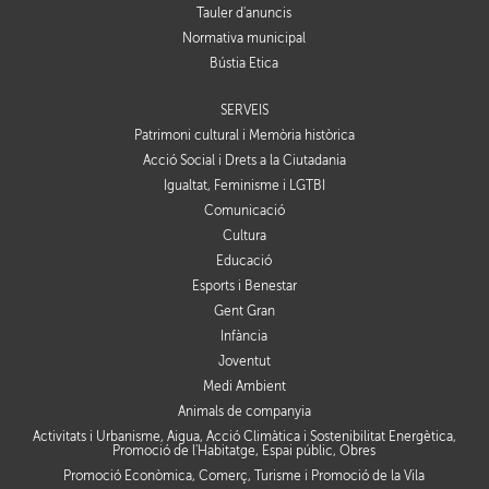
Tauler d'anuncis
Normativa municipal
Bústia Ètica
SERVEIS
Patrimoni cultural i Memòria històrica
Acció Social i Drets a la Ciutadania
Igualtat, Feminisme i LGTBI
Comunicació
Cultura
Educació
Esports i Benestar
Gent Gran
Infància
Joventut
Medi Ambient
Animals de companyia
Activitats i Urbanisme, Aigua, Acció Climàtica i Sostenibilitat Energètica,
Promoció de l'Habitatge, Espai públic, Obres
Promoció Econòmica, Comerç, Turisme i Promoció de la Vila