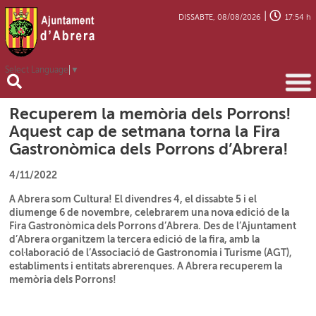
|
DISSABTE, 08/08/2026
17:54 h
Select Language
▼
Recuperem la memòria dels Porrons!
Aquest cap de setmana torna la Fira
Gastronòmica dels Porrons d’Abrera!
4/11/2022
A Abrera som Cultura! El divendres 4, el dissabte 5 i el
diumenge 6 de novembre, celebrarem una nova edició de la
Fira Gastronòmica dels Porrons d’Abrera. Des de l’Ajuntament
d’Abrera organitzem la tercera edició de la fira, amb la
col·laboració de l’Associació de Gastronomia i Turisme (AGT),
establiments i entitats abrerenques. A Abrera recuperem la
memòria dels Porrons!