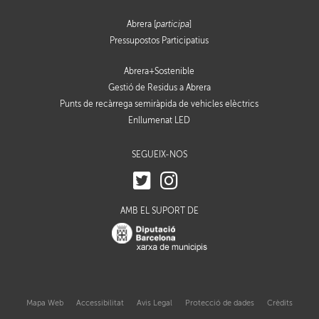
Abrera [
participa
]
Pressupostos Participatius
Abrera+Sostenible
Gestió de Residus a Abrera
Punts de recàrrega semiràpida de vehicles elèctrics
Enllumenat LED
SEGUEIX-NOS
AMB EL SUPORT DE
Mapa Web
Accessibilitat
Avis Legal
Protecció de dades
Crèdits