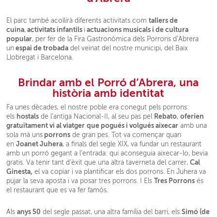
tallers de
El parc també acollirà diferents activitats com
cuina
activitats infantils
actuacions musicals i de cultura
,
i
popular
, per fer de la Fira Gastronòmica dels Porrons d’Abrera
espai de trobada
un
del veïnat del nostre municipi, del Baix
Llobregat i Barcelona.
Brindar amb el Porró d’Abrera, una
història amb identitat
Fa unes dècades, el nostre poble era conegut pels porrons:
hostals
Rebato
oferien
els
de l’antiga Nacional-II, al seu pas pel
,
gratuïtament vi al viatger
que pogués i volgués aixecar
amb una
porrons
sola mà uns
de gran pes. Tot va començar quan
Joanet Juhera
en
, a finals del segle XIX, va fundar un restaurant
amb un porró gegant a l’entrada: qui aconseguia aixecar-lo, bevia
Cal
gratis. Va tenir tant d’èxit que una altra taverneta del carrer,
Ginesta,
el va copiar i va plantificar els dos porrons. En Juhera va
Tres Porrons
pujar la seva aposta i va posar tres porrons. I Els
és
el restaurant que es va fer famós.
anys 50
Simó (de
Als
del segle passat, una altra família del barri, els