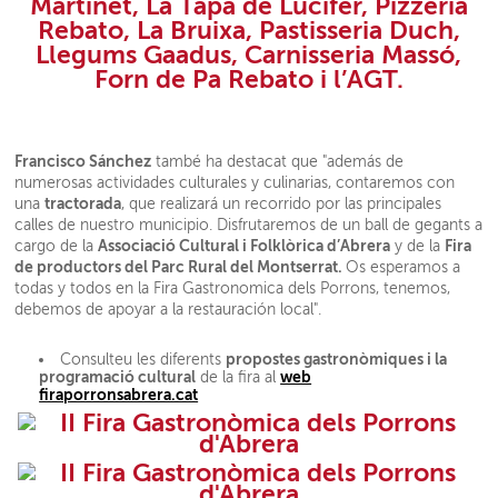
Martinet
,
La Tapa de Lucifer
,
Pizzeria
Rebato
,
La Bruixa
,
Pastisseria Duch
,
Llegums Gaadus
,
Carnisseria Massó
,
Forn de Pa Rebato
i l’
AGT
.
Francisco Sánchez
també ha destacat que "además de
numerosas actividades culturales y culinarias, contaremos con
tractorada
una
, que realizará un recorrido por las principales
calles de nuestro municipio. Disfrutaremos de un ball de gegants a
Associació Cultural i Folklòrica d’Abrera
Fira
cargo de la
y de la
de productors del Parc Rural del Montserrat.
Os esperamos a
todas y todos en la Fira Gastronomica dels Porrons, tenemos,
debemos de apoyar a la restauración local".
propostes gastronòmiques i la
Consulteu les diferents
programació cultural
web
de la fira al
firaporronsabrera.cat