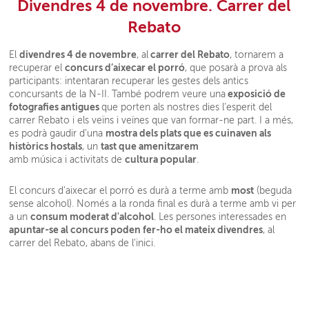
Divendres 4 de novembre. Carrer del
Rebato
divendres 4 de novembre
carrer del Rebato
El
, al
, tornarem a
concurs d’aixecar el porró
recuperar el
, que posarà a prova als
participants: intentaran recuperar les gestes dels antics
exposició de
concursants de la N-II. També podrem veure una
fotografies antigues
que porten als nostres dies l’esperit del
carrer Rebato i els veïns i veïnes que van formar-ne part. I a més,
mostra dels plats que es cuinaven als
es podrà gaudir d’una
històrics hostals
tast que amenitzarem
, un
cultura popular
amb música i activitats de
.
most
El concurs d'aixecar el porró es durà a terme amb
(beguda
sense alcohol). Només a la ronda final es durà a terme amb vi per
consum moderat d'alcohol
a un
. Les persones interessades en
apuntar-se al concurs poden fer-ho el mateix divendres
, al
carrer del Rebato, abans de l'inici.