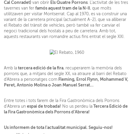
Cal Conradet)
Els Quatre Porrons
van obrir
. L’activitat de les tres
famós aquest tram de la N-II
tavernes van fer
, que molts
utilitzaven per visitar Montserrat. Cap al 1970, es va construir una
variant de la carretera principal (actualment A-2), que va alliberar
el Rebato del trànsit de vehicles, però també va fer canviar el
negoci tradicional dels hostals a peu de carretera. Amb tot,
aquests restaurants van romandre actius fins entrat el segle XXI.
tercera edició de la fira
Amb la
, recuperarem la memòria dels
porrons que, a mitjans del segle XX, va atraure al barri del Rebato
Fleming, Errol Flynn, Mohammed V,
d'Abrera a personatges com
Peret, Antonio Molina o Joan Manuel Serrat…
Entre totes i tots farem de la Fira Gastronòmica dels Porrons
espai de trobada
!
Tercera Edició de
d’Abrera un
No us perdeu la
la Fira Gastronòmica dels Porrons d’Abrera!
Us informem de tota l'actualitat municipal. Seguiu-nos!