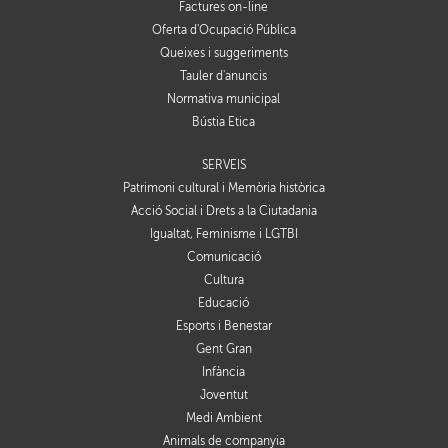
Factures on-line
Oferta d'Ocupació Pública
Queixes i suggeriments
Tauler d'anuncis
Normativa municipal
Bústia Ètica
SERVEIS
Patrimoni cultural i Memòria històrica
Acció Social i Drets a la Ciutadania
Igualtat, Feminisme i LGTBI
Comunicació
Cultura
Educació
Esports i Benestar
Gent Gran
Infància
Joventut
Medi Ambient
Animals de companyia