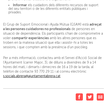
Informar
els cuidadors dels diferents recursos de suport
del seu territori o de les diferents entitats públiques i
privades.
adreçat
El Grup de Suport Emocional i Ajuda Mútua (GSAM) està
a les persones cuidadores no professionals
de persones en
situació de dependència. Els participants s'han de comprometre a
compartir experiències
voler
amb les altres persones que es
troben en la mateixa situació que ella i assistir-hi a totes les
sessions, i que compten amb la presència d’un psicòleg.
Per a més informació, contacteu amb el Servei d’Acció Social de
l’Ajuntament (carrer Major, 3), de dilluns a divendres de 9 a 14
hores del matí, i dimarts i dimecres de 16 a 19 de la tarda, al
telèfon de contacte 93 770 29 11 i al correu electrònic
s.socials.abrera@ajuntamentabrera.cat