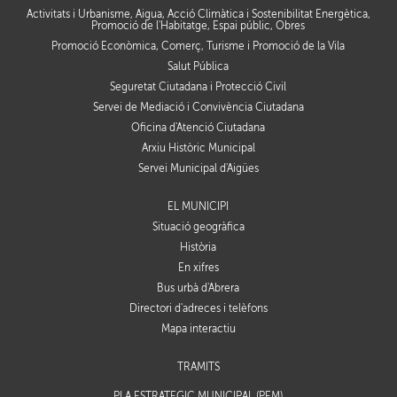
Activitats i Urbanisme, Aigua, Acció Climàtica i Sostenibilitat Energètica,
Promoció de l'Habitatge, Espai públic, Obres
Promoció Econòmica, Comerç, Turisme i Promoció de la Vila
Salut Pública
Seguretat Ciutadana i Protecció Civil
Servei de Mediació i Convivència Ciutadana
Oficina d'Atenció Ciutadana
Arxiu Històric Municipal
Servei Municipal d'Aigües
EL MUNICIPI
Situació geogràfica
Història
En xifres
Bus urbà d'Abrera
Directori d'adreces i telèfons
Mapa interactiu
TRÀMITS
PLA ESTRATÈGIC MUNICIPAL (PEM)