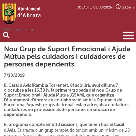
|
DISSABTE, 08/08/2026
23:59 h
Select Language
▼
Nou Grup de Suport Emocional i Ajuda
Mútua pels cuidadors i cuidadores de
persones dependents
7/10/2019
El Casal d'Avis (Rambla Torrentet, 8) acollirà, avui dilluns 7
d'octubre a les 16.30 h, la primera trobada del nou Grup de
Suport Emocional i Ajuda Mútua (GSAM), que organitza
l'Ajuntament d'Abrera en col•laboració amb la Diputació de
Barcelona. Aquests grups de treball estan adreçats a cuidadors i
cuidadores no professionals de persones en situació de
dependència.
El programa compta amb 10 sessions, que tenen lloc al Casal
d'Avis.
Es tracta d'un grup terapèutic tancat amb un màxim de 20