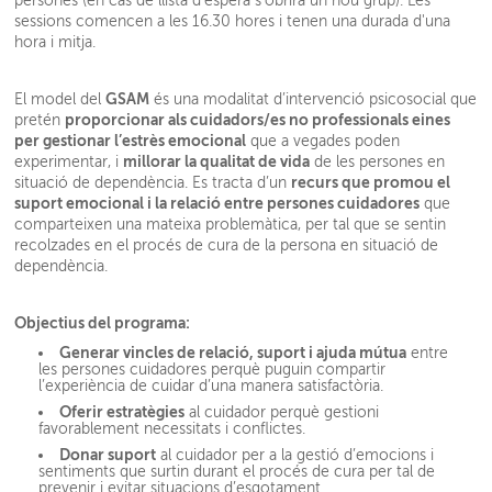
persones (en cas de llista d'espera s'obrirà un nou grup). Les
sessions comencen a les 16.30 hores i tenen una durada d'una
hora i mitja.
GSAM
El model del
és una modalitat d’intervenció psicosocial que
proporcionar als cuidadors/es no professionals eines
pretén
per gestionar l’estrès emocional
que a vegades poden
millorar la qualitat de vida
experimentar, i
de les persones en
recurs que promou el
situació de dependència. Es tracta d’un
suport emocional i la relació entre persones cuidadores
que
comparteixen una mateixa problemàtica, per tal que se sentin
recolzades en el procés de cura de la persona en situació de
dependència.
Objectius del programa:
Generar vincles de relació, suport i ajuda mútua
entre
les persones cuidadores perquè puguin compartir
l’experiència de cuidar d’una manera satisfactòria.
Oferir estratègies
al cuidador perquè gestioni
favorablement necessitats i conflictes.
Donar suport
al cuidador per a la gestió d’emocions i
sentiments que surtin durant el procés de cura per tal de
prevenir i evitar situacions d’esgotament.