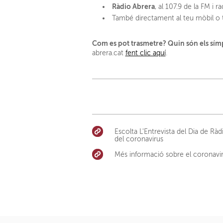
Ràdio Abrera
, al 107.9 de la FM i r
També directament al teu mòbil o ta
Com es pot trasmetre? Quin són els sí
abrera.cat
fent clic aquí
.
Escolta L'Entrevista del Dia de R
del coronavirus
Més informació sobre el coronaviru