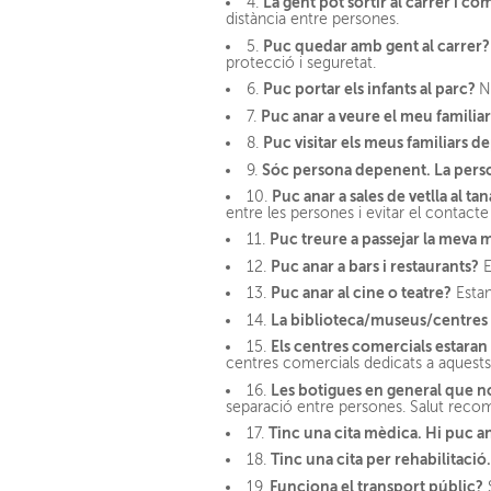
La gent pot sortir al carrer i c
4.
distància entre persones.
Puc quedar amb gent al carrer?
5.
protecció i seguretat.
Puc portar els infants al parc?
6.
N
Puc anar a veure el meu familiar
7.
Puc visitar els meus familiars 
8.
Sóc persona depenent. La perso
9.
Puc anar a sales de vetlla al ta
10.
entre les persones i evitar el contacte f
Puc treure a passejar la meva 
11.
Puc anar a bars i restaurants?
12.
E
Puc anar al cine o teatre?
13.
Estan
La biblioteca/museus/centres 
14.
Els centres comercials estaran
15.
centres comercials dedicats a aquest
Les botigues en general que no
16.
separació entre persones. Salut recom
Tinc una cita mèdica. Hi puc a
17.
Tinc una cita per rehabilitació
18.
Funciona el transport públic?
19.
S