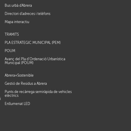
Bus urbà d'Abrera
Directori d'adreces i telèfons
Mapa interactiu
TRÀMITS
PLA ESTRATÈGIC MUNICIPAL (PEM)
POUM
Avanç del Pla d’Ordenació Urbanística
Municipal (POUM)
Abrera+Sostenible
Gestió de Residus a Abrera
Punts de recàrrega semiràpida de vehicles
elèctrics
i
Enllumenat LED