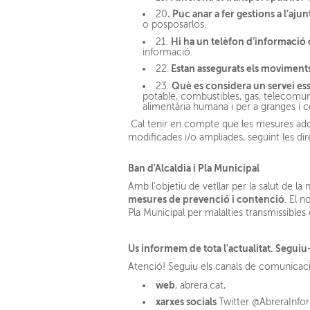
. Puc anar a fer gestions a l’aj
20
o posposarlos.
Hi ha un telèfon d’informació 
21.
informació.
Estan assegurats els moviments
22.
Què es considera un servei es
23.
potable, combustibles, gas, telecomunic
alimentària humana i per a granges i ce
Cal tenir en compte que les mesures adop
modificades i/o ampliades, seguint les dire
Ban d'Alcaldia i Pla Municipal
Amb l'objetiu de vetllar per la salut de l
mesures de prevenció i contenció
. El n
Pla Municipal per malalties transmissible
Us informem de tota l'actualitat. Segui
Atenció! Seguiu els canals de comunicaci
web
, abrera.cat,
xarxes socials
Twitter
@AbreraInfo