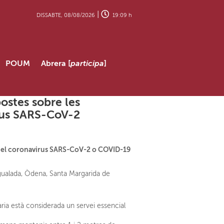
|
DISSABTE, 08/08/2026
19:09 h
POUM
Abrera [
participa
]
stes sobre les
irus SARS-CoV-2
ió del coronavirus SARS-CoV-2 o COVID-19
gualada, Òdena, Santa Margarida de
tària està considerada un servei essencial