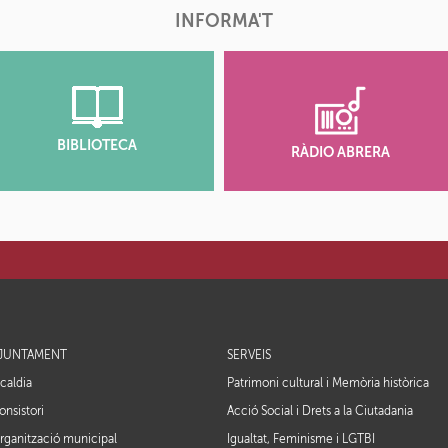
INFORMA'T
BIBLIOTECA
RÀDIO ABRERA
JUNTAMENT
SERVEIS
lcaldia
Patrimoni cultural i Memòria històrica
onsistori
Acció Social i Drets a la Ciutadania
rganització municipal
Igualtat, Feminisme i LGTBI