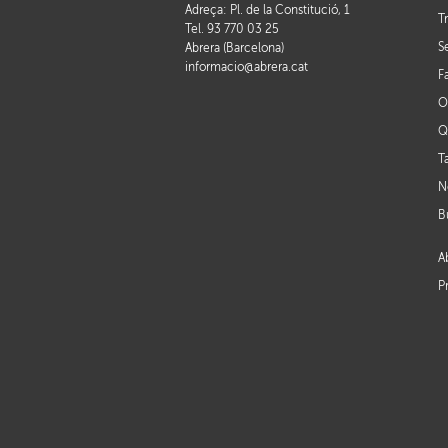
Adreça: Pl. de la Constitució, 1
T
Tel. 93 770 03 25
S
Abrera (Barcelona)
informacio@abrera.cat
F
O
Q
T
N
B
A
P