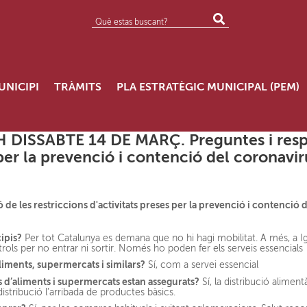
UNICIPI
TRÀMITS
PLA ESTRATÈGIC MUNICIPAL (PEM)
 DISSABTE 14 DE MARÇ. Preguntes i respo
s per la prevenció i contenció del coronav
ó de les restriccions d'activitats preses per la prevenció i contenc
cipis?
Per tot Catalunya es demana que no hi hagi mobilitat. A més, a I
rols per no entrar ni sortir. Només ho poden fer els serveis essencials
liments, supermercats i similars?
Sí, com a servei essencial
 d’aliments i supermercats estan assegurats?
Sí, la distribució alimen
istribució l’arribada de productes bàsics.