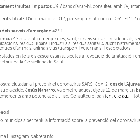
untament (multes, impostos...)?
Abans d’anar-hi, consulteu amb l’Ajuntam
centralitzat?
D’informació el 012, per simptomatologia el 061. El 112
 dels serveis d’emergència?
Sí.
sencial?
Seguretat i emergències, salut, serveis socials i residencials, serv
acions, residus urbans i industrials, residus sanitaris, subministraments 
ntres d’animals, animals vius (transport i veterinaris) i escorxadors.
tades en tots els casos estan subjectes a l’evolució de la situació i
ctrius de la Conselleria de Salut.
des de l'Ajunt
a nostra ciutadania i prevenir el coronavirus SARS-CoV-2,
Jesús Naharro
b
ostre alcalde,
, va emetre aquest dijous 12 de març un
s emergents amb potencial d'alt risc. Consulteu el ban
fent clic aquí
i to
u-nos!
ó municipals per tenir la informació sobre la prevenció del coronavi
rma
i Instagram
@abrerainfo
.