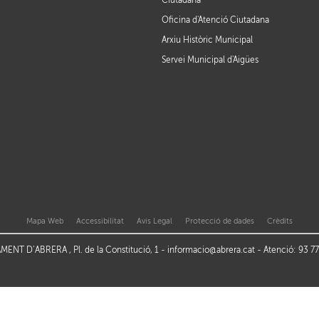
Ciutadana
Oficina d'Atenció Ciutadana
Arxiu Històric Municipal
Servei Municipal d'Aigües
Mapa Web
Accessibilitat
Avis Legal
Protecció de dades
Crèdits
ENT D’ABRERA , Pl. de la Constitució, 1 -
informacio@abrera.cat
- Atenció: 93 7