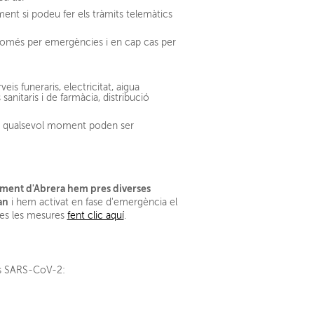
ent si podeu fer els tràmits telemàtics
 només per emergències i en cap cas per
eis funeraris, electricitat, aigua
sanitaris i de farmàcia, distribució
 en qualsevol moment poden ser
ament d'Abrera hem pres diverses
an
i hem activat en fase d'emergència el
tes les mesures
fent clic aquí
.
rus SARS-CoV-2: