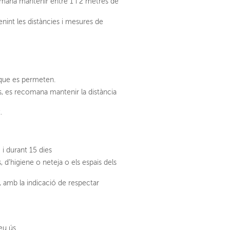
comana mantenir entre 1 i 2 metres de
enint les distàncies i mesures de
s que es permeten.
s, es recomana mantenir la distància
.
 i durant 15 dies
d’higiene o neteja o els espais dels
, amb la indicació de respectar
eu ús.