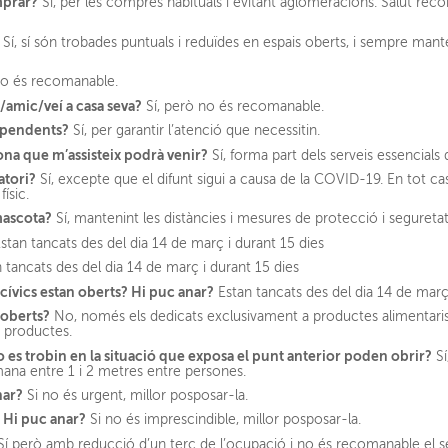
omprar?
Sí, per les compres habituals i evitant aglomeracions. Salut re
Sí, sí són trobades puntuals i reduïdes en espais oberts, i sempre mant
o és recomanable.
/amic/veí a casa seva?
Sí, però no és recomanable.
dependents?
Sí, per garantir l’atenció que necessitin.
na que m’assisteix podrà venir?
Sí, forma part dels serveis essencial
natori?
Sí, excepte que el difunt sigui a causa de la COVID-19. En tot ca
ísic.
mascota?
Sí, mantenint les distàncies i mesures de protecció i seguretat
stan tancats des del dia 14 de març i durant 15 dies
 tancats des del dia 14 de març i durant 15 dies
cívics estan oberts? Hi puc anar?
Estan tancats des del dia 14 de març
 oberts?
No, només els dedicats exclusivament a productes alimentaris, 
s productes.
 es trobin en la situació que exposa el punt anterior poden obrir?
Sí
ana entre 1 i 2 metres entre persones.
nar?
Si no és urgent, millor posposar-la.
. Hi puc anar?
Si no és imprescindible, millor posposar-la.
í però amb reducció d’un terç de l’ocupació i no és recomanable el s