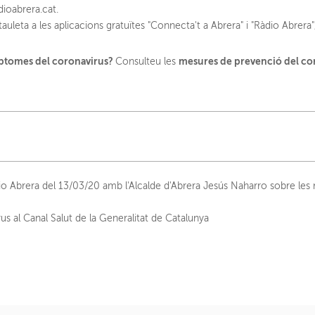
adioabrera.cat.
uleta a les aplicacions gratuïtes "Connecta't a Abrera" i "Ràdio Abrera",
mptomes del coronavirus?
mesures de prevenció del co
Consulteu les
àdio Abrera del 13/03/20 amb l'Alcalde d'Abrera Jesús Naharro sobre le
s al Canal Salut de la Generalitat de Catalunya