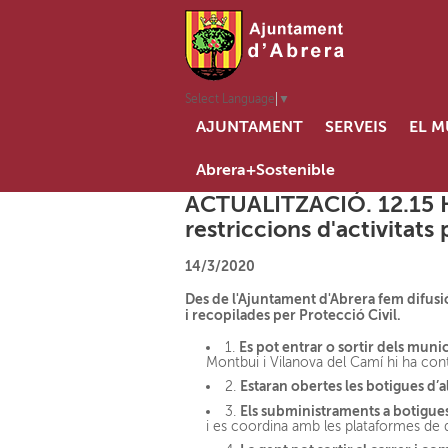
Select Language
▼
AJUNTAMENT
SERVEIS
EL M
Abrera+Sostenible
ACTUALITZACIÓ. 12.15 H
restriccions d'activitat
14/3/2020
Des de l'Ajuntament d'Abrera fem difusi
i recopilades per Protecció Civil.
Es pot entrar o sortir dels muni
1.
Montbui i Vilanova del Camí hi ha cont
Estaran obertes les botigues d’a
2.
Els subministraments a botigues
3.
i es coordina amb les plataformes de d