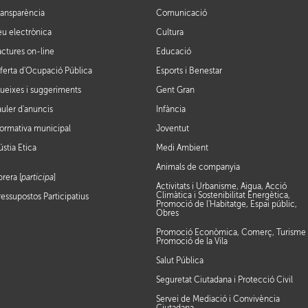
ransparència
Comunicació
eu electrònica
Cultura
actures on-line
Educació
ferta d'Ocupació Pública
Esports i Benestar
ueixes i suggeriments
Gent Gran
auler d'anuncis
Infància
ormativa municipal
Joventut
ústia Ètica
Medi Ambient
Animals de companyia
brera [
participa
]
Activitats i Urbanisme, Aigua, Acció
Climàtica i Sostenibilitat Energètica,
ressupostos Participatius
Promoció de l'Habitatge, Espai públic,
Obres
Promoció Econòmica, Comerç, Turisme 
Promoció de la Vila
Salut Pública
Seguretat Ciutadana i Protecció Civil
Servei de Mediació i Convivència