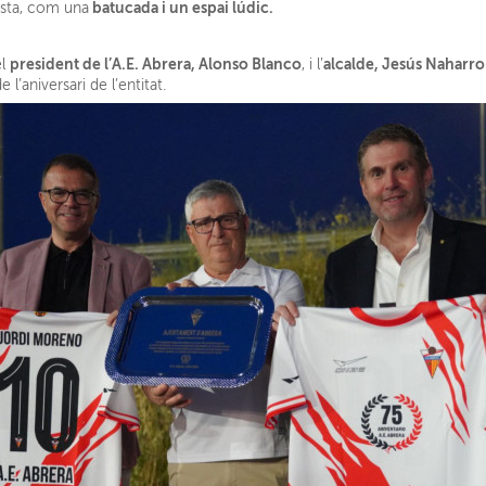
batucada i un espai lúdic.
esta, com una
president de l’A.E. Abrera, Alonso Blanco
alcalde, Jesús Naharro
el
, i l’
e l’aniversari de l’entitat.