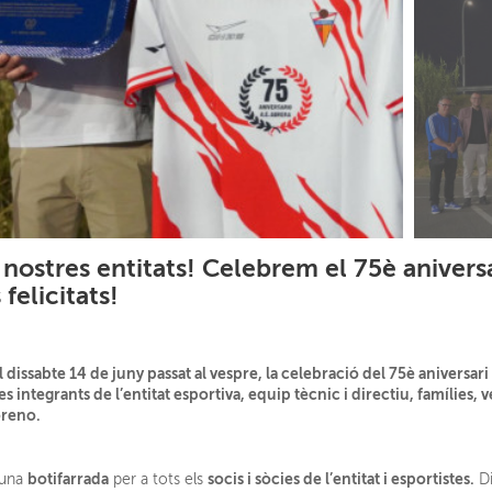
 nostres entitats! Celebrem el 75è anivers
felicitats!
 dissabte 14 de juny passat al vespre, la celebració del 75è aniversar
 integrants de l’entitat esportiva, equip tècnic i directiu, famílies, v
oreno.
botifarrada
socis i sòcies de l’entitat i esportistes.
 una
per a tots els
Di