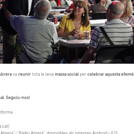
Abrera
reunir
massa social
celebrar aquesta efemè
va
tota la seva
per
pal. Seguiu-nos!
informa
a.cat)
Abrera" i "Ràdio Abrera", disponibles als sistemes Android i IOS.