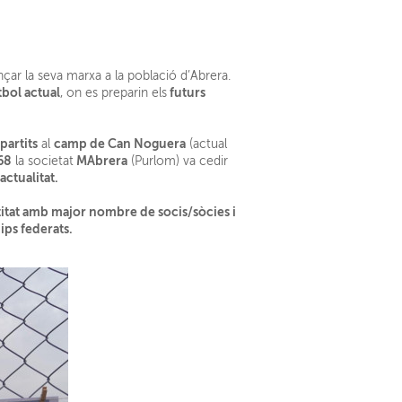
çar la seva marxa a la població d’Abrera.
tbol actual
futurs
, on es preparin els
partits
camp de Can Noguera
al
(actual
68
MAbrera
la societat
(Purlom) va cedir
’actualitat.
titat amb major nombre de socis/sòcies i
ips federats.