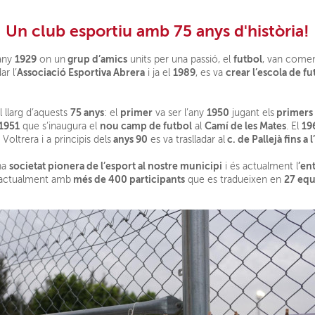
Un club esportiu amb 75 anys d'història!
1929
grup d’amics
futbol
any
on un
units per una passió, el
, van comen
Associació Esportiva Abrera
1989
crear l’escola de fu
r l’
i ja el
, es va
75 anys
primer
1950
primers 
l llarg d’aquests
: el
va ser l’any
jugant els
1951
nou camp de futbol
Camí de les Mates
19
que s’inaugura el
al
. El
anys 90
c. de Pallejà fins a l
Voltrera i a principis dels
es va traslladar al
societat pionera de l’esport al nostre municipi
’en
na
i és actualment l
més de 400 participants
27 equ
 actualment amb
que es tradueixen en