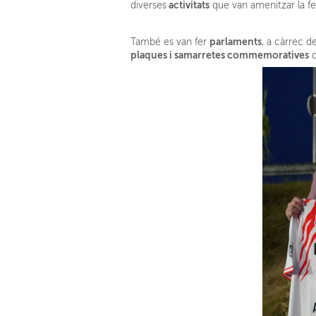
activitats
diverses
que van amenitzar la f
parlaments
També es van fer
, a càrrec d
plaques i samarretes commemoratives
d