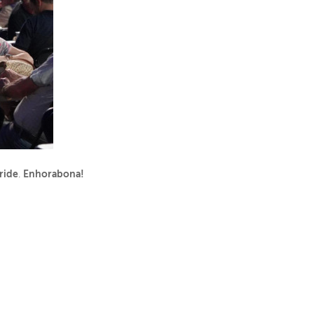
ride
Enhorabona!
.