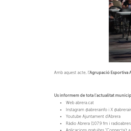
’Agrupació Esportiva 
Amb aquest acte, l
Us informem de tota l'actualitat munici
Web abrera.cat
Instagram @abrerainfo i X @abrera
Youtube Ajuntament d'Abrera
Ràdio Abrera (107.9 fm i radioabrer
Aplicacions gratuïtes "Connecta't a 