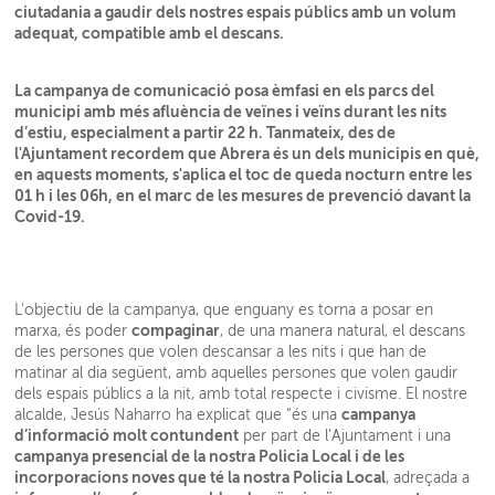
ciutadania a gaudir dels nostres espais públics amb un volum
adequat, compatible amb el descans.
La campanya de comunicació posa èmfasi en els parcs del
municipi amb més afluència de veïnes i veïns durant les nits
d’estiu, especialment a partir 22 h. Tanmateix, des de
l'Ajuntament recordem que Abrera és un dels municipis en què,
en aquests moments, s'aplica el toc de queda nocturn entre les
01 h i les 06h, en el marc de les mesures de prevenció davant la
Covid-19.
L'objectiu de la campanya, que enguany es torna a posar en
compaginar
marxa, és poder
, de una manera natural, el descans
de les persones que volen descansar a les nits i que han de
matinar al dia següent, amb aquelles persones que volen gaudir
dels espais públics a la nit, amb total respecte i civisme. El nostre
campanya
alcalde, Jesús Naharro ha explicat que “és una
d’informació molt contundent
per part de l’Ajuntament i una
campanya presencial de la nostra Policia Local i de les
incorporacions noves que té la nostra Policia Local
, adreçada a