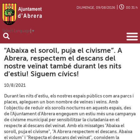
|
DIUMENGE, 09/08/2026
00:31 h
Select Language
▼
"Abaixa el soroll, puja el civisme”. A
Abrera, respectem el descans del
nostre veïnat també durant les nits
d'estiu! Siguem cívics!
10/8/2021
Durant les nits d'estiu, els nostres espais públics com ara parcs i
places, apleguen un bon nombre de veïnes i veïns. Amb
l'objectiu de reduir els sorolls nocturns en aquests espais, des
de l'Ajuntament d'Abrera engeguem un estiu més una campanya
de civisme municipal per sensibilitzar la ciutadania en el
respecte al descans del veïnat. Amb els missatges "Abaixa el
soroll, puja el civisme", "A Abrera respectem el descans. Abaixa
el volum" i "Respecta el descans del veïnat", convidem la