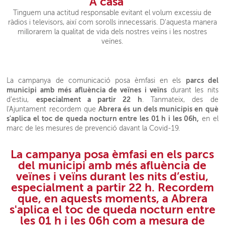
A casa
Tinguem una actitud responsable evitant el volum excessiu de
ràdios i televisors, així com sorolls innecessaris. D'aquesta manera
millorarem la qualitat de vida dels nostres veïns i les nostres
veïnes.
parcs del
La campanya de comunicació posa èmfasi en els
municipi amb més afluència de veïnes i veïns
durant les nits
especialment a partir 22 h
d’estiu,
. Tanmateix, des de
Abrera és un dels municipis en què
l'Ajuntament recordem que
s'aplica el toc de queda nocturn entre les 01 h i les 06h,
en el
marc de les mesures de prevenció davant la Covid-19.
La campanya posa èmfasi en els
parcs
del municipi amb més afluència de
veïnes i veïns
durant les nits d’estiu,
especialment a partir 22 h
. Recordem
que, en aquests moments, a Abrera
s'aplica el
toc de queda nocturn entre
les 01 h i les 06h com a
mesura de