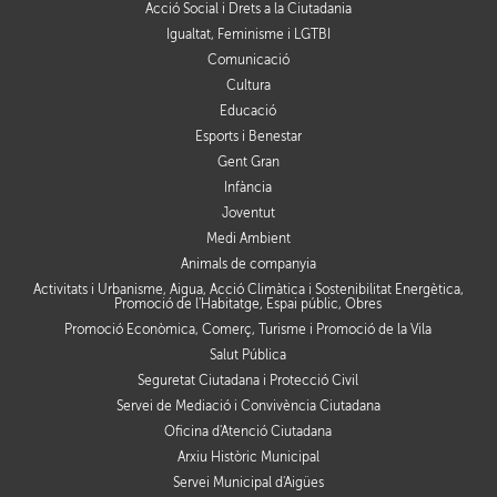
Acció Social i Drets a la Ciutadania
Igualtat, Feminisme i LGTBI
Comunicació
Cultura
Educació
Esports i Benestar
Gent Gran
Infància
Joventut
Medi Ambient
Animals de companyia
Activitats i Urbanisme, Aigua, Acció Climàtica i Sostenibilitat Energètica,
Promoció de l'Habitatge, Espai públic, Obres
Promoció Econòmica, Comerç, Turisme i Promoció de la Vila
Salut Pública
Seguretat Ciutadana i Protecció Civil
Servei de Mediació i Convivència Ciutadana
Oficina d'Atenció Ciutadana
Arxiu Històric Municipal
Servei Municipal d'Aigües