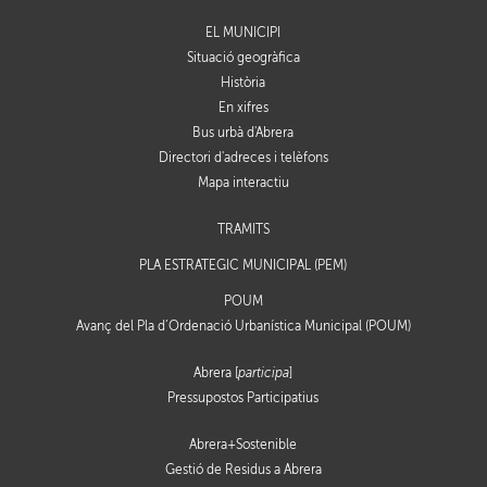
EL MUNICIPI
Situació geogràfica
Història
En xifres
Bus urbà d'Abrera
Directori d'adreces i telèfons
Mapa interactiu
TRÀMITS
PLA ESTRATÈGIC MUNICIPAL (PEM)
POUM
Avanç del Pla d’Ordenació Urbanística Municipal (POUM)
Abrera [
participa
]
Pressupostos Participatius
Abrera+Sostenible
Gestió de Residus a Abrera