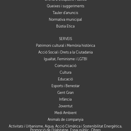
Queixes i suggeriments
Tauler d'anuncis
Normativa municipal
Bústia Ètica
SERVEIS
Patrimoni cultural i Memòria històrica
Acció Social i Drets a la Ciutadania
Igualtat, Feminisme i LGTBI
Comunicació
Cultura
Educació
Esports i Benestar
Gent Gran
Infància
Joventut
Medi Ambient
Animals de companyia
Activitats i Urbanisme, Aigua, Acció Climàtica i Sostenibilitat Energètica,
Promoció de l'Habitatge, Espai públic, Obres