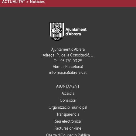
ACTUALITAT
>
Notícies
Ajuntament d'Abrera
Adreça: Pl. de la Constitució, 1
Tel. 93 770 03 25
Abrera (Barcelona)
informacio@abrera.cat
AJUNTAMENT
Alcaldia
Consistori
Organització municipal
Transparència
Seu electrònica
Factures on-line
Oferta d'Ocupació Pública