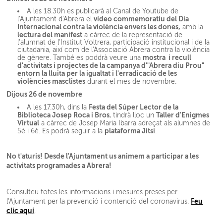
A les 18.30h es publicarà al Canal de Youtube de
vídeo commemoratiu del Dia
l'Ajuntament d'Abrera el
Internacional contra la violència envers les dones,
amb la
lectura del manifest
a càrrec de la representació de
l'alumnat de l'Institut Voltrera, participació institucional i de la
ciutadania, així com de l'Associació Abrera contra la violència
mostra i recull
de gènere. També es poddrà veure una
d'activitats i projectes de la campanya d'"Abrera diu Prou"
entorn la lluita per la igualtat i l'erradicació de les
violències masclistes
durant el mes de novembre.
Dijous 26 de novembre
Festa del Súper Lector de la
A les 17.30h, dins la
Biblioteca Josep Roca i Bros
Taller d'Enigmes
, tindrà lloc un
Virtual
a càrrec de Josep Maria Ibarra adreçat als alumnes de
plataforma Jitsi
5è i 6è. Es podrà seguir a la
.
No t'aturis! Desde l'Ajuntament us animem a participar a les
activitats programades a Abrera!
Consulteu totes les informacions i mesures preses per
Feu
l'Ajuntament per la prevenció i contenció del coronavirus.
clic aquí
.