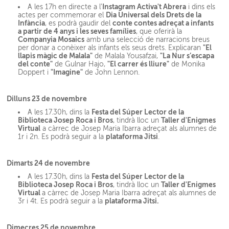
Instagram Activa't Abrera
A les 17h en directe a l'
i dins els
Dia Universal dels Drets de la
actes per commemorar el
Infància
conte contes adreçat a infants
, es podrà gaudir del
a partir de 4 anys i les seves famílies
, que oferirà la
Companyia Mosaics
amb una selecció de narracions breus
"El
per donar a conèixer als infants els seus drets. Explicaran
llapis màgic de Malala"
"La Nur s’escapa
de Malala Yousafzai,
del conte"
"El carrer és lliure"
de Gulnar Hajo,
de Monika
"Imagine"
Doppert i
de John Lennon.
Dilluns 23 de novembre
Festa del Súper Lector de la
A les 17.30h, dins la
Biblioteca Josep Roca i Bros
Taller d'Enigmes
, tindrà lloc un
Virtual
a càrrec de Josep Maria Ibarra adreçat als alumnes de
plataforma Jitsi
1r i 2n. Es podrà seguir a la
.
Dimarts 24 de novembre
Festa del Súper Lector de la
A les 17.30h, dins la
Biblioteca Josep Roca i Bros
Taller d'Enigmes
, tindrà lloc un
Virtual
a càrrec de Josep Maria Ibarra adreçat als alumnes de
plataforma Jitsi.
3r i 4t. Es podrà seguir a la
Dimecres 25 de novembre