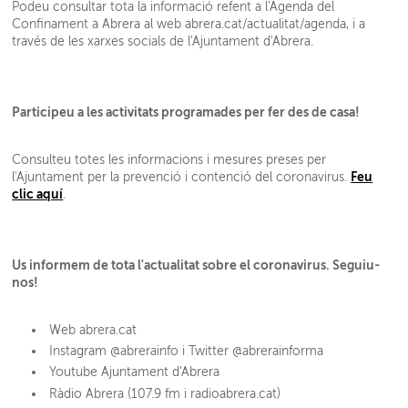
Podeu consultar tota la informació refent a l'Agenda del
Confinament a Abrera al web
abrera.cat/actualitat/agenda
, i a
través de les xarxes socials de l'Ajuntament d'Abrera.
Participeu a les activitats programades per fer des de casa!
Consulteu totes les informacions i mesures preses per
Feu
l'Ajuntament per la prevenció i contenció del coronavirus.
clic aquí
.
Us informem de tota l'actualitat sobre el coronavirus. Seguiu-
nos!
Web abrera.cat
Instagram @abrerainfo i Twitter @abrerainforma
Youtube Ajuntament d'Abrera
Ràdio Abrera (107.9 fm i radioabrera.cat)