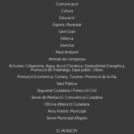
Comunicació
Cultura
Educació
Esports i Benestar
Gent Gran
Infància
Joventut
Medi Ambient
Animals de companyia
Activitats i Urbanisme, Aigua, Acció Climàtica i Sostenibilitat Energètica,
Promoció de l'Habitatge, Espai públic, Obres
Promoció Econòmica, Comerç, Turisme i Promoció de la Vila
Salut Pública
Seguretat Ciutadana i Protecció Civil
Servei de Mediació i Convivència Ciutadana
Oficina d'Atenció Ciutadana
Arxiu Històric Municipal
Servei Municipal d'Aigües
EL MUNICIPI