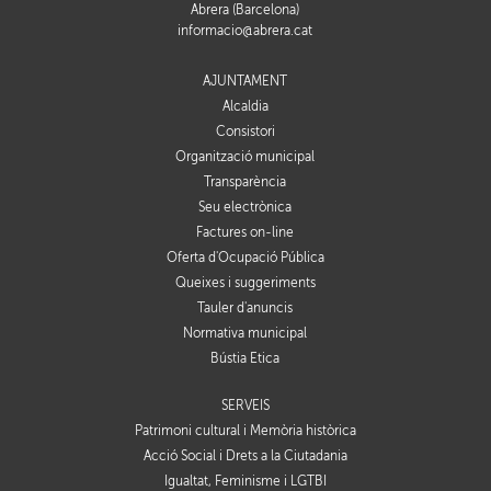
Abrera (Barcelona)
informacio@abrera.cat
AJUNTAMENT
Alcaldia
Consistori
Organització municipal
Transparència
Seu electrònica
Factures on-line
Oferta d'Ocupació Pública
Queixes i suggeriments
Tauler d'anuncis
Normativa municipal
Bústia Ètica
SERVEIS
Patrimoni cultural i Memòria històrica
Acció Social i Drets a la Ciutadania
Igualtat, Feminisme i LGTBI