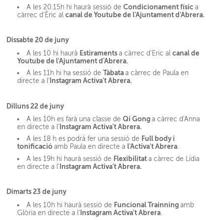
Condicionament físic
A les 20.15h hi haurà sessió de
a
canal de Youtube de l'Ajuntament d'Abrera.
càrrec d'Èric al
Dissabte 20 de juny
Estiraments
canal de
A les 10 hi haurà
a càrrec d'Eric al
Youtube de l'Ajuntament d'Abrera.
Tàbata
A les 11h hi ha sessió de
a càrrec de Paula en
Instagram Activa't Abrera.
directe a l'
Dilluns 22 de juny
Qi Gong
A les 10h es farà una classe de
a càrrec d'Anna
Instagram Activa't Abrera.
en directe a l'
Full body i
A les 18 h es podrà fer una sessió de
tonificació
l'Activa't Abrera
amb Paula en directe a
.
Flexibilitat
A les 19h hi haurà sessió de
a càrrec de Lídia
Instagram Activa't Abrera.
en directe a l'
Dimarts 23 de juny
Funcional Trainning
A les 10h hi haurà sessió de
amb
Instagram Activa't Abrera
Glòria en directe a l'
.