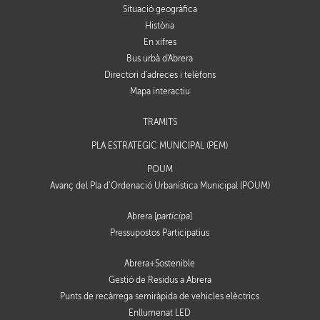
Situació geogràfica
Història
En xifres
Bus urbà d'Abrera
Directori d'adreces i telèfons
Mapa interactiu
TRÀMITS
PLA ESTRATÈGIC MUNICIPAL (PEM)
POUM
Avanç del Pla d’Ordenació Urbanística Municipal (POUM)
Abrera [
participa
]
Pressupostos Participatius
Abrera+Sostenible
Gestió de Residus a Abrera
Punts de recàrrega semiràpida de vehicles elèctrics
Enllumenat LED