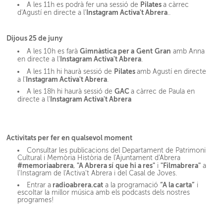
Pilates
A les 11h es podrà fer una sessió de
a càrrec
Instagram Activa't Abrera
d'Agustí en directe a l'
..
Dijous 25 de juny
Gimnàstica per
a
Gent
Gran
A les 10h es farà
amb Anna
Instagram Activa't Abrera
en directe a l'
.
Pilates
A les 11h hi haurà sessió de
amb Agustí en directe
Instagram Activa't Abrera
a l'
.
GAC
A les 18h hi haurà sessió de
a càrrec de Paula en
Instagram Activa't Abrera
directe a l'
Activitats per fer en qualsevol moment
Consultar les publicacions del Departament de Patrimoni
Cultural i Memòria Història de l'Ajuntament d'Abrera
#memoriaabrera
"A Abrera sí
que hi a res"
"Filmabrera"
,
i
a
l'Instagram de l'Activa't Abrera i del Casal de Joves.
radioabrera.cat
“A la carta”
Entrar a
a la programació
i
escoltar la millor música amb els podcasts dels nostres
programes!