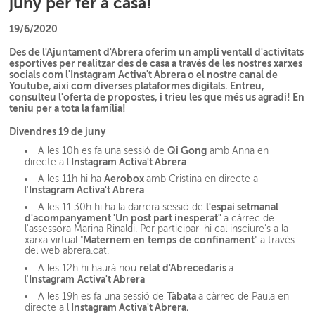
juny per fer a casa!
19/6/2020
Des de l'Ajuntament d'Abrera oferim un ampli ventall d'activitats
esportives per realitzar des de casa a través de les nostres xarxes
socials com l'Instagram Activa't Abrera o el nostre canal de
Youtube, així com diverses plataformes digitals. Entreu,
consulteu l'oferta de propostes, i trieu les que més us agradi! En
teniu per a tota la família!
Divendres 19 de juny
Qi Gong
A les 10h es fa una sessió de
amb Anna en
Instagram
Activa't Abrera
directe a l'
.
Aerobox
A les 11h hi ha
amb Cristina en directe a
Instagram
Activa't Abrera
l'
.
l'espai setmanal
A les 11.30h hi ha la darrera sessió de
d'acompanyament 'Un post part inesperat"
a càrrec de
l'assessora Marina Rinaldi. Per participar-hi cal insciure's a la
Maternem
en
temps
de
confinament
xarxa virtual "
" a través
del web abrera.cat.
relat d'Abrecedaris
A les 12h hi haurà nou
a
Instagram
Activa't Abrera
l'
Tàbata
A les 19h es fa una sessió de
a càrrec de Paula en
Instagram Activa't Abrera.
directe a l'