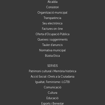
Alcaldia
Consistori
Organització municipal
Transparència
Seu electrònica
Factures on-line
Oferta d'Ocupació Pública
Queixes i suggeriments
Tauler d'anuncis
Normativa municipal
Bústia Ètica
SERVEIS
Patrimoni cultural i Memòria històrica
Acció Social i Drets a la Ciutadania
Igualtat, Feminisme i LGTBI
Comunicació
Cultura
Educació
Esports i Benestar