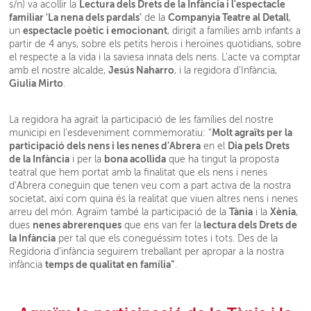
Lectura dels Drets de la Infància i l'espectacle
s/n) va acollir la
familiar 'La nena dels pardals'
Companyia Teatre al Detall
de la
,
espectacle poètic i emocionant
un
, dirigit a famílies amb infants a
partir de 4 anys, sobre els petits herois i heroïnes quotidians, sobre
el respecte a la vida i la saviesa innata dels nens. L'acte va comptar
Jesús Naharro
amb el nostre alcalde,
, i la regidora d'Infància,
Giulia Mirto
.
La regidora ha agraït la participació de les famílies del nostre
Molt agraïts per la
municipi en l'esdeveniment commemoratiu: “
participació dels nens i les nenes d’Abrera
Dia pels Drets
en el
de la Infància
bona acollida
i per la
que ha tingut la proposta
teatral que hem portat amb la finalitat que els nens i nenes
d’Abrera coneguin que tenen veu com a part activa de la nostra
societat, així com quina és la realitat que viuen altres nens i nenes
Tània
Xènia
arreu del món. Agraïm també la participació de la
i la
,
nenes abrerenques
lectura dels Drets de
dues
que ens van fer la
la Infància
per tal que els coneguéssim totes i tots. Des de la
Regidoria d’infància seguirem treballant per apropar a la nostra
temps de qualitat en família”
infància
.