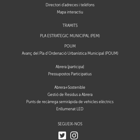
Directori d'adreces i telèfons
Mapa interactiu
TRÀMITS
PLA ESTRATÈGIC MUNICIPAL (PEM)
POUM
Avanç del Pla d’Ordenació Urbanística Municipal (POUM)
Abrera [
participa
]
Pressupostos Participatius
Abrera+Sostenible
Gestió de Residus a Abrera
Punts de recàrrega semiràpida de vehicles elèctrics
Enllumenat LED
SEGUEIX-NOS