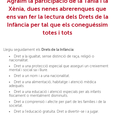
Agraïm la participació de la
Tània
i la
Xènia
, dues nenes abrerenques que
ens van fer la
lectura dels Drets de la
Infància
per tal que els coneguéssim
totes i tots
Drets de la Infància
Llegiu seguidament els
:
Dret a la igualtat, sense distinció de raça, religió o
nacionalitat.
Dret a una protecció especial que asseguri un creixement
mental i social sa i lliure.
Dret a un nom i a una nacionalitat.
Dret a una alimentació, habitatge i atenció mèdica
adequats.
Dret a una educació i atenció especials per als infants
físicament o mentalment disminuïts.
Dret a comprensió i afecte per part de les famílies i de la
societat.
Dret a l'educació gratuïta. Dret a divertir-se i a jugar.