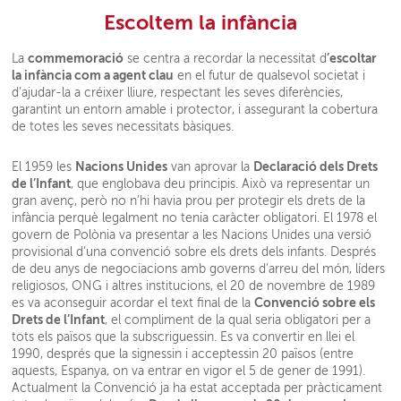
Escoltem la infància
commemoració
’escoltar
La
se centra a recordar la necessitat d
la infància com a agent clau
en el futur de qualsevol societat i
d’ajudar-la a créixer lliure, respectant les seves diferències,
garantint un entorn amable i protector, i assegurant la cobertura
de totes les seves necessitats bàsiques.
Nacions Unides
Declaració dels Drets
El 1959 les
van aprovar la
de l’Infant
, que englobava deu principis. Això va representar un
gran avenç, però no n’hi havia prou per protegir els drets de la
infància perquè legalment no tenia caràcter obligatori. El 1978 el
govern de Polònia va presentar a les Nacions Unides una versió
provisional d’una convenció sobre els drets dels infants. Després
de deu anys de negociacions amb governs d’arreu del món, líders
religiosos, ONG i altres institucions, el 20 de novembre de 1989
Convenció sobre els
es va aconseguir acordar el text final de la
Drets de l’Infant
, el compliment de la qual seria obligatori per a
tots els països que la subscriguessin. Es va convertir en llei el
1990, després que la signessin i acceptessin 20 països (entre
aquests, Espanya, on va entrar en vigor el 5 de gener de 1991).
Actualment la Convenció ja ha estat acceptada per pràcticament