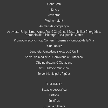
Gent Gran
Infància
Joventut
Medi Ambient
Animals de companyia
Activitats i Urbanisme, Aigua, Acció Climàtica i Sostenibilitat Energètica,
Promoció de l'Habitatge, Espai públic, Obres
Promoció Econòmica, Comerç, Turisme i Promoció de la Vila
Salut Pública
Seguretat Ciutadana i Protecció Civil
Servei de Mediació i Convivència Ciutadana
Oficina d'Atenció Ciutadana
Arxiu Històric Municipal
Servei Municipal d'Aigües
EL MUNICIPI
Situació geogràfica
Història
En xifres
Bus urbà d'Abrera