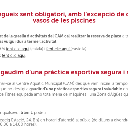
egueix sent obligatori
, amb l’excepció de 
vasos de les piscines
at de la graella d’activitats del CAM cal realitzar la reserva de plaça
a t
s vulgui dur a terme l’activitat
.
 CAM
fent clic aquí
(català) i
fent clic aquí
(castellà)
es
fent clic aquí
.
 gaudim d'una pràctica esportiva segura i 
nar-se al Centre Aquàtic Municipal (CAM) des que vam iniciar la tempo
gaudir d'una pràctica esportiva segura i saludable
que ho desitgi a
en 
ala de Fitnes equipada amb tota mena de màquines i una Zona d'Aigües que
tràmit
ar qualsevol
, podeu:
sseig Estació, 24, Bis) en horari d’atenció al públic (de dilluns a diven
0.00 a 14.00 hores).