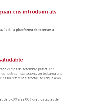
quan ens introduïm als
plataforma de reserves
a
ravés de la
saludable
rada el mes de setembre passat. Per
les nostres instal·lacions, on trobareu una
 és un referent al tractar-se l'aigua amb
dres de 07.00 a 22.00 hores, dissabtes de