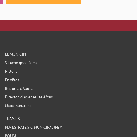
EL MUNICIPI
Situació geogràfica
Història
En xifres
Bus urbà d'Abrera
Directori d'adreces i telèfons
Mapa interactiu
TRÀMITS
PLA ESTRATÈGIC MUNICIPAL (PEM)
POUM