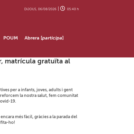
|
DIJOUS, 06/08/2026
05:40 h
POUM
Abrera [
participa
]
 matrícula gratuïta al
ves per a infants, joves, adults i gent
t reforcem la nostra salut, fem comunitat
Covid-19.
ncara més fàcil, gràcies a la parada del
fita-ho!