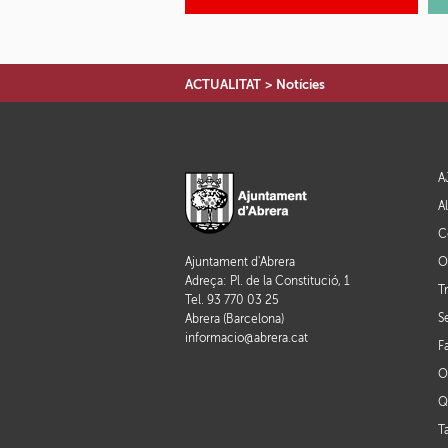
ACTUALITAT
>
Notícies
A
A
C
O
Ajuntament d'Abrera
Adreça: Pl. de la Constitució, 1
T
Tel. 93 770 03 25
S
Abrera (Barcelona)
informacio@abrera.cat
F
O
Q
T