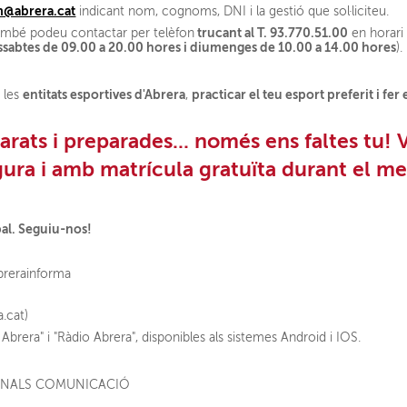
@abrera.cat
indicant nom, cognoms, DNI i la gestió que sol·liciteu.
trucant al T. 93.770.51.00
també podeu contactar per telèfon
en horari 
issabtes de 09.00 a 20.00 hores i diumenges de 10.00 a 14.00 hores
).
entitats esportives d'Abrera
practicar el teu esport preferit i fer
 les
,
ats i preparades... només ens faltes tu! 
ura i amb matrícula gratuïta durant el m
pal. Seguiu-nos!
brerainforma
a.cat)
Abrera" i "Ràdio Abrera", disponibles als sistemes Android i IOS.