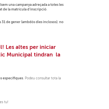
sem una campanya adreçada a totes les
at de la matrícula d'inscripció
.
luns 31 de gener (ambdós dies inclosos)
no
,
 Les altes per iniciar
tic Municipal tindran la
es específiques
. Podeu consultar tota la