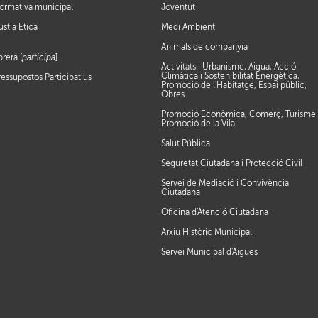
ormativa municipal
Joventut
ústia Ètica
Medi Ambient
Animals de companyia
brera [
participa
]
Activitats i Urbanisme, Aigua, Acció
Climàtica i Sostenibilitat Energètica,
ressupostos Participatius
Promoció de l'Habitatge, Espai públic,
Obres
Promoció Econòmica, Comerç, Turisme 
Promoció de la Vila
Salut Pública
Seguretat Ciutadana i Protecció Civil
Servei de Mediació i Convivència
Ciutadana
Oficina d'Atenció Ciutadana
Arxiu Històric Municipal
Servei Municipal d'Aigües