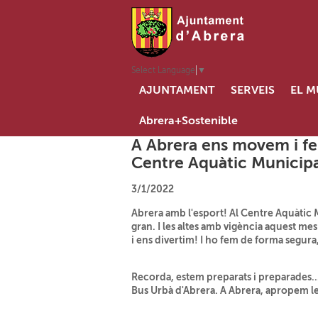
Select Language
▼
AJUNTAMENT
SERVEIS
EL M
Abrera+Sostenible
A Abrera ens movem i fem
Centre Aquàtic Municipal
3/1/2022
Abrera amb l'esport! Al Centre Aquàtic Mu
gran. I les altes amb vigència aquest me
i ens divertim! I ho fem de forma segura
Recorda, estem preparats i preparades...
Bus Urbà d'Abrera. A Abrera, apropem les