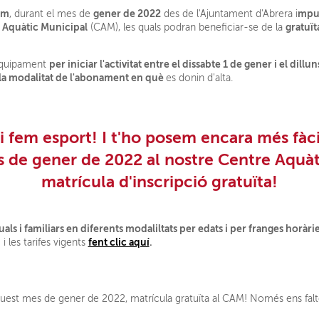
om
gener de 2022
mpul
, durant el mes de
des de l'Ajuntament d'Abrera i
e Aquàtic Municipal
gratuït
(CAM), les quals podran beneficiar-se de la
per iniciar l'activitat entre el dissabte 1 de gener i el dil
'equipament
 la modalitat de l'abonament en què
es donin d'alta.
fem esport! I t'ho posem encara més fàcil!
es de gener de 2022 al nostre Centre Aquà
matrícula d'inscripció gratuïta!
s i familiars en diferents modaliltats per edats i per franges horàri
fent clic aquí
.
i les tarifes vigents