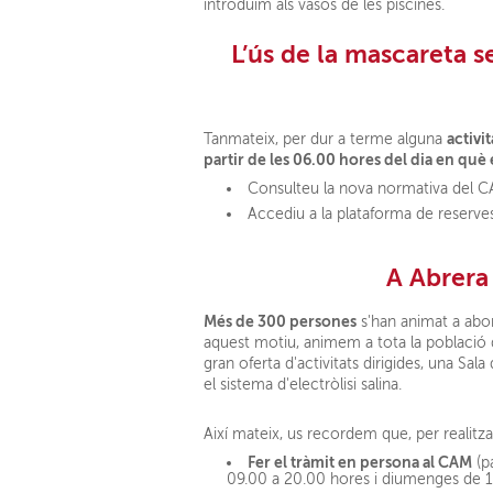
introduïm als vasos de les piscines.
L
’ús de la mascareta s
activit
Tanmateix, per dur a terme alguna
partir de les 06.00 hores del dia en què e
Consulteu la nova normativa del
Accediu a la plataforma de reserv
A Abrera
Més de 300 persones
s'han animat a abo
aquest motiu, animem a tota la població 
gran oferta d'activitats dirigides, una S
el sistema d'electròlisi salina.
Així mateix, us recordem que, per realitz
Fer el tràmit en persona al CAM
(pa
09.00 a 20.00 hores i diumenges de 1