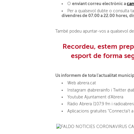
enviant correu electrònic a
cam
O
Per a qualsevol dubte o consulta 
divendres de 07.00 a 22.00 hores, d
També podeu apuntar-vos a qualsevol de
Recordeu, estem prepar
esport de forma seg
Us informem de tota l'actualitat munici
Web abrera.cat
Instagram @abrerainfo i Twitter @a
Youtube Ajuntament d'Abrera
Ràdio Abrera (107.9 fm i radioabrer
Aplicacions gratuïtes "Connecta't a 