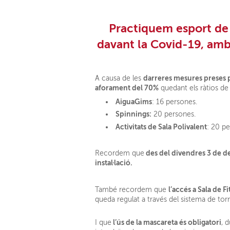
Practiquem esport de
davant la Covid-19, amb 
darreres mesures preses p
A causa de les
aforament del 70%
quedant els ràtios de 
AiguaGims
: 16 persones.
Spinnings:
20 persones.
Activitats de Sala Polivalent
: 20 p
des del divendres 3 de de
Recordem que
instal·lació.
l’accés a Sala de F
També recordem que
queda regulat a través del sistema de tor
l’ús de la mascareta és obligatori
I que
, 