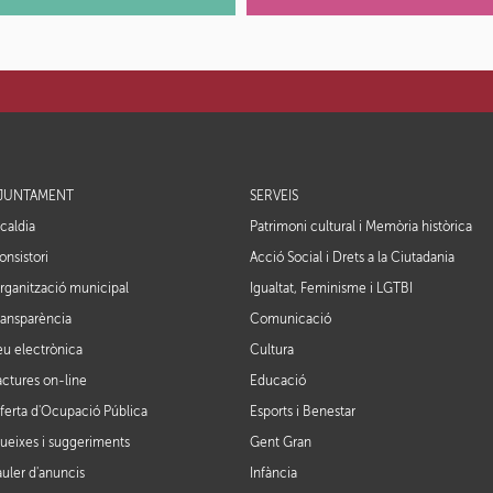
JUNTAMENT
SERVEIS
lcaldia
Patrimoni cultural i Memòria històrica
onsistori
Acció Social i Drets a la Ciutadania
rganització municipal
Igualtat, Feminisme i LGTBI
ransparència
Comunicació
eu electrònica
Cultura
actures on-line
Educació
ferta d'Ocupació Pública
Esports i Benestar
ueixes i suggeriments
Gent Gran
auler d'anuncis
Infància