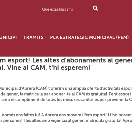
UNICIPI
TRÀMITS
PLA ESTRATÈGIC MUNICIPAL (PEM)
 esport! Les altes d'abonaments al gener,
. Vine al CAM, t'hi esperem!
nicipal d'Abrera (CAM) t'oferim una àmplia oferta d'activitats esporti
s de gener, la matrícula per abonar-te al CAM és gratuïta! Fent espor
, amb el compliment de totes les mesures sanitàries per prevenir la 
 només ens faltes tu! A Abrera ens movem i fem esport! I t'ho posem e
 persones! I les altes amb vigència al gener, matrícula gratuïta! Apro