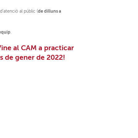
de dilluns a
d’atenció al públic (
 equip
.
Vine al CAM a practicar
es de gener de 2022!