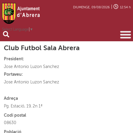
|
DIUMENGE, 09/08/2026
12:54 h
Select Language
▼
Club Futbol Sala Abrera
President:
Jose Antonio Luzon Sanchez
Portaveu:
Jose Antonio Luzon Sanchez
Adreça
Pg. Estació, 19, 2n 1ª
Codi postal
08630
Població