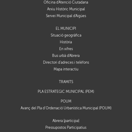
Oficina d'Atenció Ciutadana
Arxiu Històric Municipal
Servei Municipal d'Aigües
EL MUNICIPI
Situació geogràfica
Història
En xifres
Bus urbà d'Abrera
Directori d'adreces i telèfons
Mapa interactiu
TRÀMITS
PLA ESTRATÈGIC MUNICIPAL (PEM)
POUM
Avanç del Pla d’Ordenació Urbanística Municipal (POUM)
Abrera [
participa
]
Pressupostos Participatius