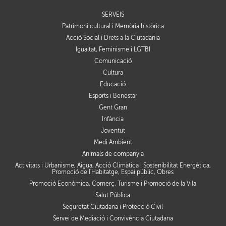
SERVEIS
Patrimoni cultural i Memòria històrica
Acció Social i Drets a la Ciutadania
Igualtat, Feminisme i LGTBI
Comunicació
Cultura
Educació
Esports i Benestar
Gent Gran
Infància
Joventut
Medi Ambient
Animals de companyia
Activitats i Urbanisme, Aigua, Acció Climàtica i Sostenibilitat Energètica,
Promoció de l'Habitatge, Espai públic, Obres
Promoció Econòmica, Comerç, Turisme i Promoció de la Vila
Salut Pública
Seguretat Ciutadana i Protecció Civil
Servei de Mediació i Convivència Ciutadana