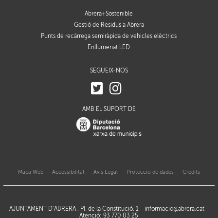
Abrera+Sostenible
Gestió de Residus a Abrera
Punts de recàrrega semiràpida de vehicles elèctrics
Enllumenat LED
SEGUEIX-NOS
AMB EL SUPORT DE
Mapa Web
Accessibilitat
Avis Legal
Protecció de dades
Crèdits
AJUNTAMENT D’ABRERA , Pl. de la Constitució, 1 -
informacio@abrera.cat
-
Atenció: 93 770 03 25